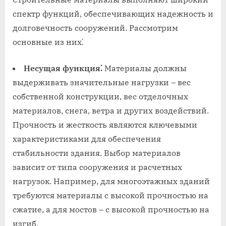
спектр функций, обеспечивающих надежность и
долговечность сооружений. Рассмотрим
основные из них⁚
Несущая функция⁚
Материалы должны
выдерживать значительные нагрузки – вес
собственной конструкции, вес отделочных
материалов, снега, ветра и других воздействий.
Прочность и жесткость являются ключевыми
характеристиками для обеспечения
стабильности здания. Выбор материалов
зависит от типа сооружения и расчетных
нагрузок. Например, для многоэтажных зданий
требуются материалы с высокой прочностью на
сжатие, а для мостов – с высокой прочностью на
изгиб.