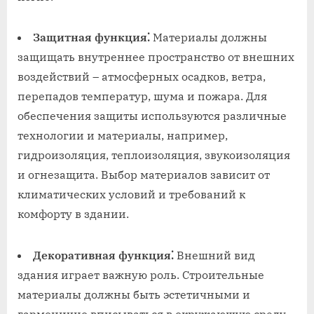
Защитная функция⁚
Материалы должны
защищать внутреннее пространство от внешних
воздействий – атмосферных осадков, ветра,
перепадов температур, шума и пожара. Для
обеспечения защиты используются различные
технологии и материалы, например,
гидроизоляция, теплоизоляция, звукоизоляция
и огнезащита. Выбор материалов зависит от
климатических условий и требований к
комфорту в здании.
Декоративная функция⁚
Внешний вид
здания играет важную роль. Строительные
материалы должны быть эстетичными и
гармонично вписываться в окружающую среду.