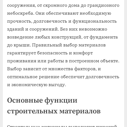
сооружения, от скромного дома до грандиозного
небоскреба. Они обеспечивают необходимую
прочность, долговечность и функциональность
зданий и сооружений. Без них невозможно
возведение любых конструкций, от фундамента
до крыши. Правильный выбор материалов
гарантирует безопасность и комфорт
проживания или работы в построенном объекте.
Выбор зависит от множества факторов, и
оптимальное решение обеспечит долговечность
и экономическую выгоду.
Основные функции
строительных материалов
Строительные материалы выполняют широкий