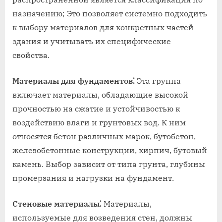
назначению; Это позволяет системно подходить
к выбору материалов для конкретных частей
здания и учитывать их специфические
свойства.
Материалы для фундаментов⁚
Эта группа
включает материалы, обладающие высокой
прочностью на сжатие и устойчивостью к
воздействию влаги и грунтовых вод. К ним
относятся бетон различных марок, бутобетон,
железобетонные конструкции, кирпич, бутовый
камень. Выбор зависит от типа грунта, глубины
промерзания и нагрузки на фундамент.
Стеновые материалы⁚
Материалы,
используемые для возведения стен, должны