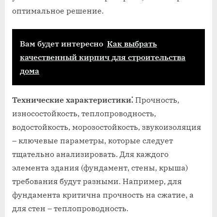
оптимальное решение.
Вам будет интересно
Как выбрать
качественный кирпич для строительства
дома
Технические характеристики⁚
Прочность,
износостойкость, теплопроводность,
водостойкость, морозостойкость, звукоизоляция
– ключевые параметры, которые следует
тщательно анализировать. Для каждого
элемента здания (фундамент, стены, крыша)
требования будут разными. Например, для
фундамента критична прочность на сжатие, а
для стен – теплопроводность.