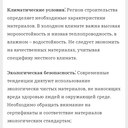
Климатические условия⁚
Регион строительства
определяет необходимые характеристики
материалов. В холодном климате важна высокая
морозостойкость и низкая теплопроводность, в
влажном – водостойкость. Не следует экономить
на качественных материалах, учитывая
специфику местного климата.
Экологическая безопасность⁚
Современные
тенденции диктуют использование
экологически чистых материалов, не наносящих
вреда здоровью людей и окружающей среде.
Необходимо обращать внимание на
сертификаты и соответствие материалов
экологическим стандартам;