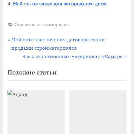
Мебель на заказ для загородного дома
Строительные материалы
Навигация
П
Мой опыт заключения договора купли-
р
продажи стройматериалов
по
е
С
Все о строительных материалах в Самаре
записям
д
л
Похожие статьи
ы
е
д
д
у
у
щ
ю
а
щ
я
а
з
я
а
з