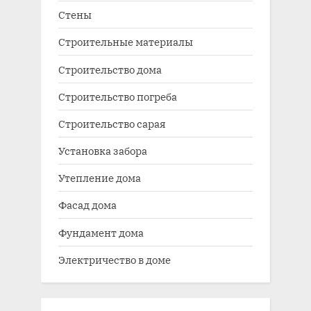
Стены
Строительные материалы
Строительство дома
Строительство погреба
Строительство сарая
Установка забора
Утепление дома
Фасад дома
Фундамент дома
Электричество в доме