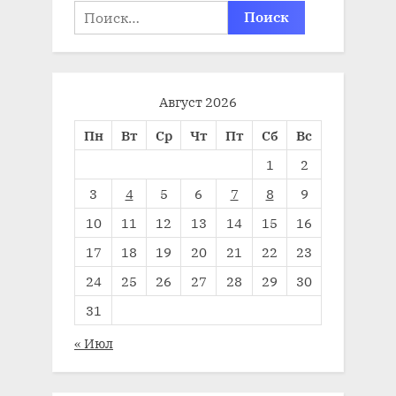
Найти:
Август 2026
Пн
Вт
Ср
Чт
Пт
Сб
Вс
1
2
3
4
5
6
7
8
9
10
11
12
13
14
15
16
17
18
19
20
21
22
23
24
25
26
27
28
29
30
31
« Июл