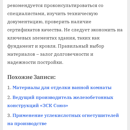
рекомендуется проконсультироваться со
специалистами, изучить техническую
документацию, проверить наличие
сертификатов качества. Не следует экономить на
ключевых элементах здания, таких как
фундамент и кровля. Правильный выбор
материалов – залог долговечности и
надежности постройки.
Похожие Записи:
Материалы для отделки ванной комнаты
Ведущий производитель железобетонных
конструкций «ЗСК Союз»
Применение углекислотных огнетушителей
на производстве