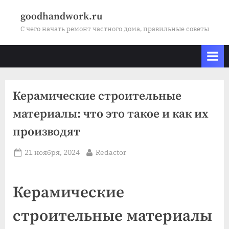
Skip
goodhandwork.ru
to
С чего начать ремонт частного дома, правильные советы
content
Керамические строительные
материалы: что это такое и как их
производят
Posted
By
21 ноября, 2024
Redactor
on
Керамические
строительные материалы