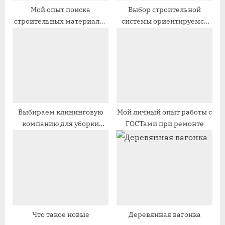
п
п
Мой опыт поиска
Выбор строительной
строительных материалов
системы ориентируемся
и
и
на одном сайте
на материалы
с
с
ь
ь
:
:
Выбираем клининговую
Мой личный опыт работы с
компанию для уборки
ГОСТами при ремонте
торговых центров
Что такое новые
Деревянная вагонка