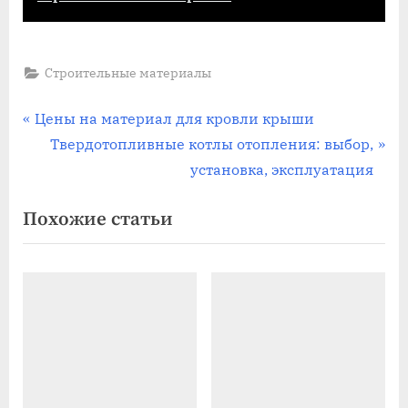
Строительные материалы
Навигация
П
Цены на материал для кровли крыши
р
С
Твердотопливные котлы отопления: выбор,
по
е
л
установка, эксплуатация
записям
д
е
Похожие статьи
ы
д
д
у
у
ю
щ
щ
а
а
я
я
з
з
а
а