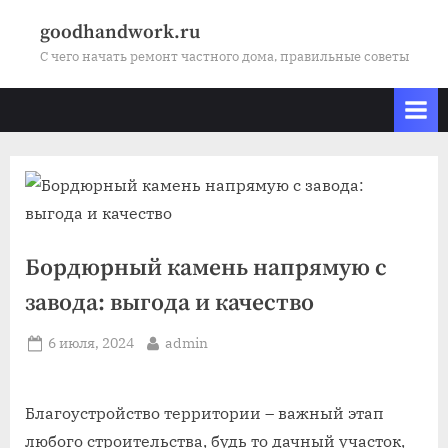
Skip
goodhandwork.ru
to
С чего начать ремонт частного дома, правильные советы
content
Бордюрный камень напрямую с
завода: выгода и качество
Posted
By
6 июля, 2024
admin
on
Благоустройство территории – важный этап
любого строительства, будь то дачный участок,