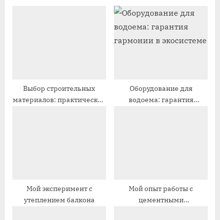
у
у
щ
ю
а
щ
я
а
з
я
а
з
п
а
Выбор строительных
Оборудование для
материалов: практическое
водоема: гарантия
и
п
руководство
гармонии в экосистеме
с
и
ь
с
:
ь
:
Мой эксперимент с
Мой опыт работы с
утеплением балкона
цементными
строительными