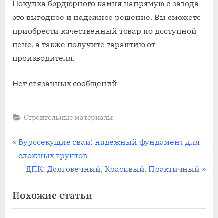
Покупка бордюрного камня напрямую с завода –
это выгодное и надежное решение. Вы сможете
приобрести качественный товар по доступной
цене, а также получите гарантию от
производителя.
Нет связанных сообщений
Строительные материалы
Навигация
П
Буросекущие сваи: надежный фундамент для
р
сложных грунтов
по
е
С
ДПК: Долговечный, Красивый, Практичный
записям
д
л
Похожие статьи
ы
е
д
д