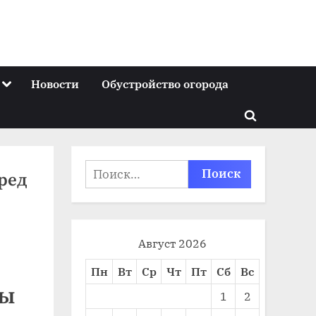
Toggle
Новости
Обустройство огорода
sub-
menu
Toggle
search
form
Найти:
ред
Август 2026
Пн
Вт
Ср
Чт
Пт
Сб
Вс
мы
1
2