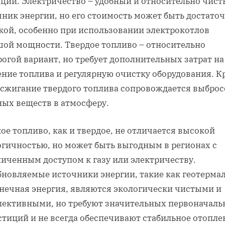
ации. Электричество – удобный и относительно чис
ник энергии‚ но его стоимость может быть достато
кой‚ особенно при использовании электрокотлов
шой мощности. Твердое топливо – относительно
огой вариант‚ но требует дополнительных затрат на
ение топлива и регулярную очистку оборудования. К
‚ сжигание твердого топлива сопровождается выбро
ных веществ в атмосферу.
е топливо‚ как и твердое‚ не отличается высокой
огичностью‚ но может быть выгодным в регионах с
ниченным доступом к газу или электричеству.
бновляемые источники энергии‚ такие как геотерма
лнечная энергия‚ являются экологически чистыми и
пективными‚ но требуют значительных первоначал
стиций и не всегда обеспечивают стабильное отопле