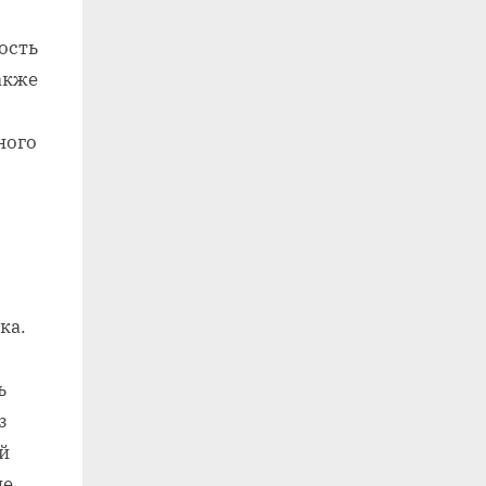
ость
акже
ного
ка.
ь
з
й
ие