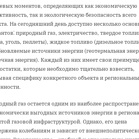
евых моментов‚ определяющих как экономическую
тивность‚ так и экологическую безопасность всего
кта. На сегодняшний день доступно несколько осно
нтов⁚ природный газ‚ электричество‚ твердое топли
а‚ уголь‚ пеллеты)‚ жидкое топливо (дизельное топл
бновляемые источники энергии (геотермальная энер
ечная энергия). Каждый из них имеет свои преимущ
достатки‚ которые необходимо тщательно взвесить‚
ывая специфику конкретного объекта и региональн
енности.
одный газ остается одним из наиболее распростран
ономически выгодных источников энергии в региона
той газовой инфраструктурой. Однако‚ его цена
ержена колебаниям и зависит от внешнеполитическ