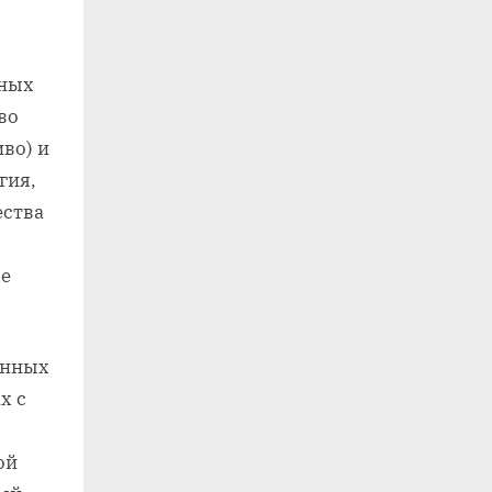
вных
во
иво) и
гия‚
ества
ые
енных
х с
ой