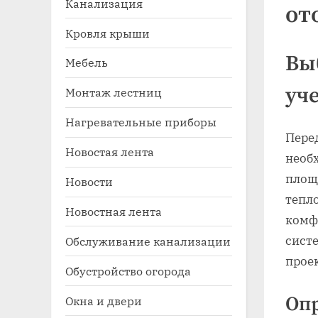
Канализация
от
Кровля крыши
Вы
Мебель
уч
Монтаж лестниц
Нагревательные приборы
Пере
Новостая лента
необ
Toggle
sub-
площ
Новости
menu
тепл
Новостная лента
комф
сист
Обслуживание канализации
прое
Обустройство огорода
Опр
Окна и двери