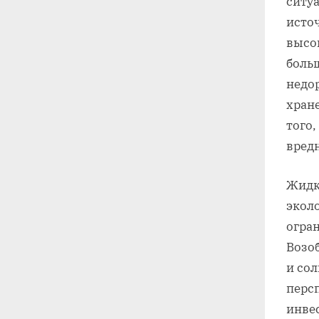
ситу
источ
высо
боль
недор
хран
того
вред
Жидко
экол
огра
Возо
и со
перс
инве