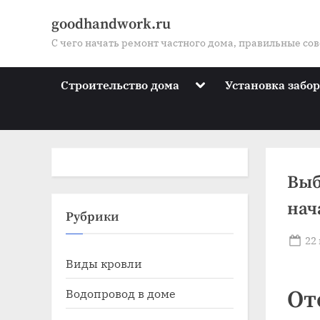
Skip
goodhandwork.ru
to
С чего начать ремонт частного дома, правильные со
content
Toggle
Строительство дома
Установка забо
sub-
menu
Выб
нач
Toggle
Рубрики
sub-
menu
Po
22
Toggle
on
Виды кровли
sub-
menu
Toggle
Водопровод в доме
От
sub-
menu