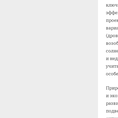
ключ
эффек
прое
вариа
(дров
возо
солн
и не
учит
особ
Прир
и эк
разви
подв