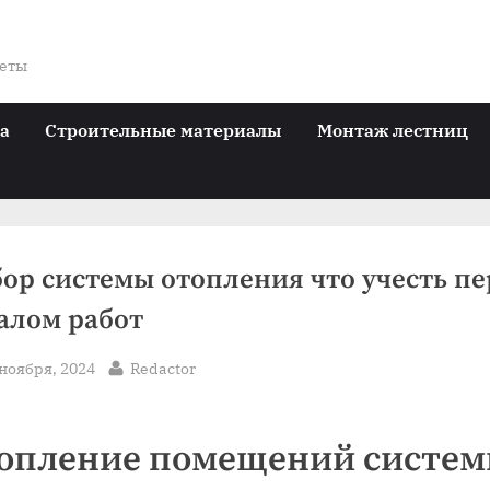
веты
ра
Строительные материалы
Монтаж лестниц
ор системы отопления что учесть пе
алом работ
sted
By
 ноября, 2024
Redactor
опление помещений систе