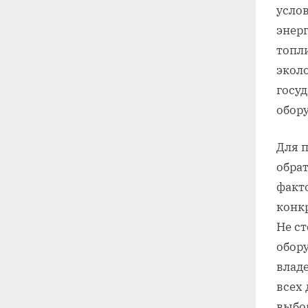
усло
энер
топли
экол
госу
обор
Для 
обрат
факт
конк
Не ст
обор
влад
всех
выбо