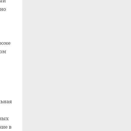
тый
чно
роме
сом
льная
ьных
ние в