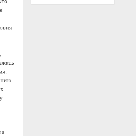
Это
в⁚
ловия
‚
ежать
ия.
ению
 к
у
ая