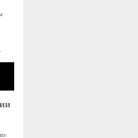
ы
.
гии
 из