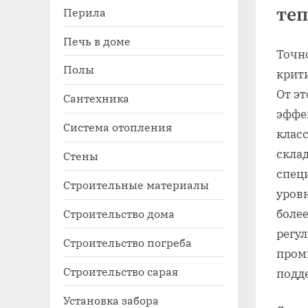
теп
Перила
Печь в доме
Точн
Полы
крит
От э
Сантехника
эффе
Система отопления
клас
скла
Стены
спец
Строительные материалы
уров
боле
Строительство дома
регул
Строительство погреба
пром
Строительство сарая
подд
Установка забора