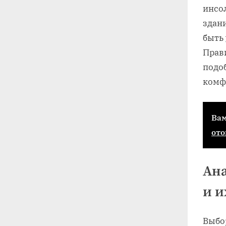
инсо
здан
быть
Прав
подо
комф
Вам
от
Ана
и и
Выбо