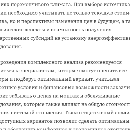
виях переменчивого климата. При выборе источника
гии необходимо учитывать не только текущую стоим
ва‚ но и перспективы изменения цен в будущем‚ а т
огические аспекты и возможность получения
дарственных субсидий на установку энергоэффектив
удования.
проведения комплексного анализа рекомендуется
иться к специалистам‚ которые смогут оценить все
оры и подберут оптимальный вариант‚ учитывая
ретные условия и финансовые возможности заказчи
оит забывать о ценах на монтаж и обслуживание
удования‚ которые также влияют на общую стоимост
ения системой отопления. Только тщательный анали
 доступных вариантов позволит сделать оптимальны
р и обеспечить комфортное и экономичное отоплен