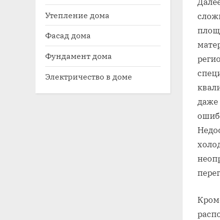
Дале
Утепление дома
слож
площ
Фасад дома
мате
Фундамент дома
реги
спец
Электричество в доме
квал
даже
ошиб
Недо
холод
неоп
пере
Кром
расп