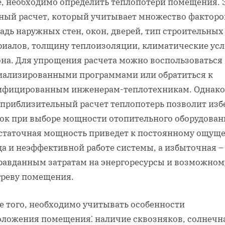
е‚ необходимо определить теплопотери помещения. 
ный расчет‚ который учитывает множество факторо
адь наружных стен‚ окон‚ дверей‚ тип строительных
риалов‚ толщину теплоизоляции‚ климатические ус
она. Для упрощения расчета можно воспользоваться
иализированными программами или обратиться к
ифицированным инженерам-теплотехникам. Однако
 приблизительный расчет теплопотерь позволит изб
ок при выборе мощности отопительного оборудован
статочная мощность приведет к постоянному ощущ
а и неэффективной работе системы‚ а избыточная –
равданным затратам на энергоресурсы и возможном
греву помещения.
е того‚ необходимо учитывать особенности
оложения помещения⁚ наличие сквозняков‚ солнечн