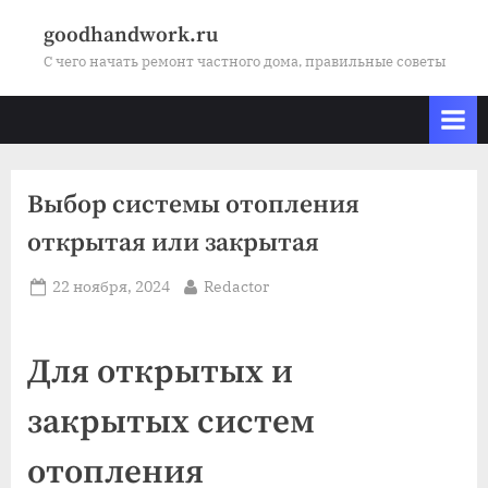
Skip
goodhandwork.ru
to
С чего начать ремонт частного дома, правильные советы
content
Выбор системы отопления
открытая или закрытая
Posted
By
22 ноября, 2024
Redactor
on
Для открытых и
закрытых систем
отопления