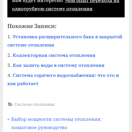
Вам будет интересно
Мой опыт перехода на
однотрубную систему отопления
Похожие Записи:
Установка расширительного бака в закрытой
системе отопления
Коллекторная система отопления
Как залить воды в систему отопления
Система горячего водоснабжения: что это и
как работает
Система отопления
Навигация
П
Выбор мощности системы отопления:
р
пошаговое руководство