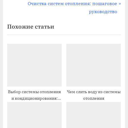
по
е
С
Очистка систем отопления: пошаговое
записям
д
л
руководство
ы
е
Похожие статьи
д
д
у
у
щ
ю
а
щ
я
а
з
я
а
з
п
а
и
п
Выбор системы отопления
Чем слить воду из системы
и кондиционирования:
отопления
с
и
руководство для
ь
с
домовладельца
:
ь
: