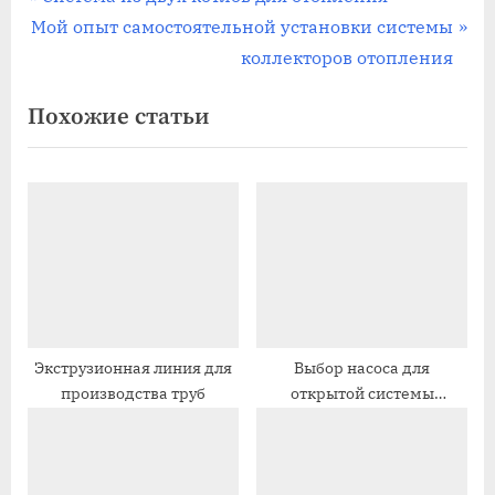
Навигация
С
р
Мой опыт самостоятельной установки системы
по
л
е
коллекторов отопления
записям
е
д
Похожие статьи
д
ы
у
д
ю
у
щ
щ
а
а
я
я
з
з
а
а
п
п
Экструзионная линия для
Выбор насоса для
производства труб
открытой системы
и
и
отопления
с
с
ь
ь
:
: