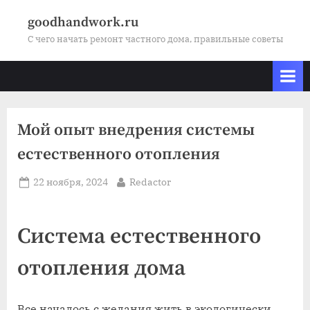
Skip
goodhandwork.ru
to
С чего начать ремонт частного дома, правильные советы
content
Мой опыт внедрения системы
естественного отопления
Posted
By
22 ноября, 2024
Redactor
on
Система естественного
отопления дома
Все началось с желания жить в экологически