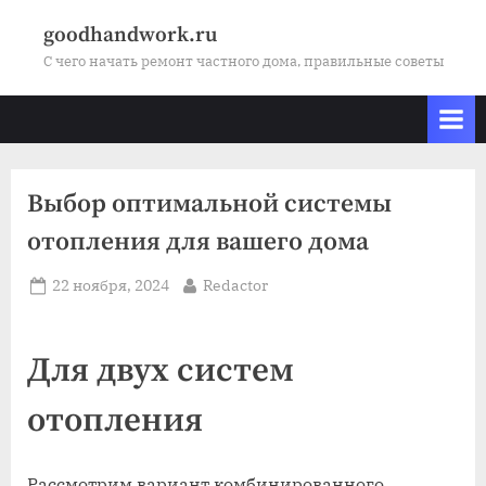
Skip
goodhandwork.ru
to
С чего начать ремонт частного дома, правильные советы
content
Выбор оптимальной системы
отопления для вашего дома
Posted
By
22 ноября, 2024
Redactor
on
Для двух систем
отопления
Рассмотрим вариант комбинированного