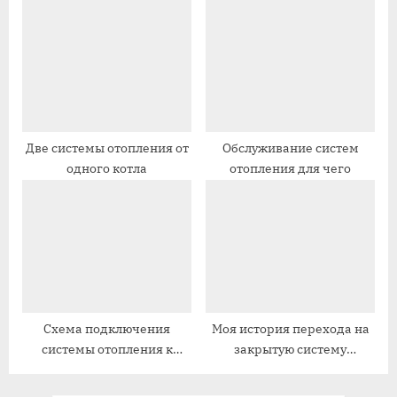
ь
с
:
ь
:
Две системы отопления от
Обслуживание систем
одного котла
отопления для чего
Схема подключения
Моя история перехода на
системы отопления к
закрытую систему
газовому котлу
отопления