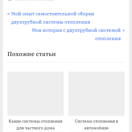
Навигация
П
Мой опыт самостоятельной сборки
р
двухтрубной системы отопления
по
е
С
Моя история с двухтрубной системой
записям
д
л
отопления
ы
е
Похожие статьи
д
д
у
у
щ
ю
а
щ
я
а
з
я
а
з
п
а
и
п
Какие системы отопления
Система отопления в
для частного дома
автомобиле
с
и