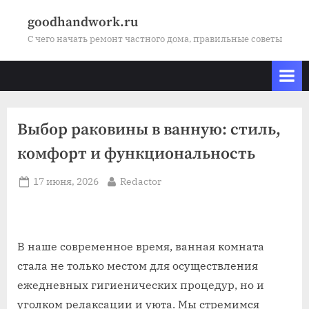
Skip
goodhandwork.ru
to
С чего начать ремонт частного дома, правильные советы
content
Выбор раковины в ванную: стиль,
комфорт и функциональность
Posted
By
17 июня, 2026
Redactor
on
В наше современное время, ванная комната
стала не только местом для осуществления
ежедневных гигиенических процедур, но и
уголком релаксации и уюта. Мы стремимся