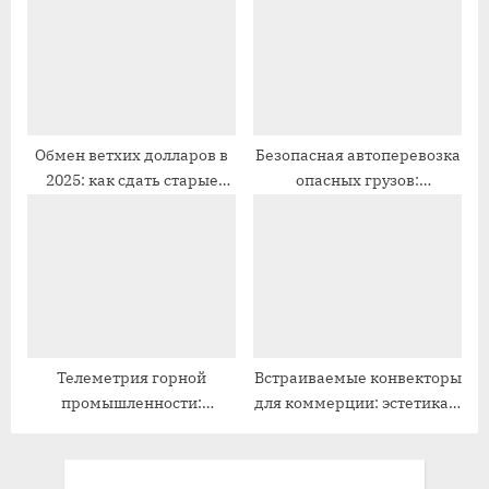
:
ь
:
Обмен ветхих долларов в
Безопасная автоперевозка
2025: как сдать старые
опасных грузов:
купюры в РФ
требования, ДОПОГ и
риски
Телеметрия горной
Встраиваемые конвекторы
промышленности:
для коммерции: эстетика и
прогнозирование,
комфорт
контроль, безопасность