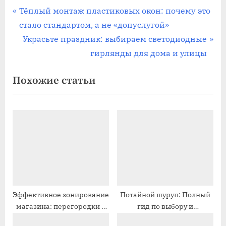
Навигация
П
Тёплый монтаж пластиковых окон: почему это
р
стало стандартом, а не «допуслугой»
по
е
С
Украсьте праздник: выбираем светодиодные
записям
д
л
гирлянды для дома и улицы
ы
е
Похожие статьи
д
д
у
у
щ
ю
а
щ
я
а
з
я
а
з
п
а
и
п
Эффективное зонирование
Потайной шуруп: Полный
магазина: перегородки и
гид по выбору и
с
и
витрины
качественному монтажу
ь
с