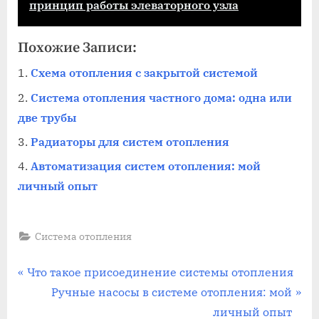
принцип работы элеваторного узла
Похожие Записи:
Схема отопления с закрытой системой
Система отопления частного дома: одна или
две трубы
Радиаторы для систем отопления
Автоматизация систем отопления: мой
личный опыт
Система отопления
Навигация
П
Что такое присоединение системы отопления
р
С
Ручные насосы в системе отопления: мой
по
е
л
личный опыт