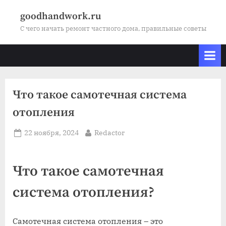
Skip
goodhandwork.ru
to
С чего начать ремонт частного дома, правильные советы
content
Что такое самотечная система
отопления
Posted
By
22 ноября, 2024
Redactor
on
Что такое самотечная
система отопления?
Самотечная система отопления – это