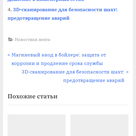
3D-сканирование для безопасности шахт:
предотвращение аварий
Новостная лента
Навигация
П
Магниевый анод в бойлере: защита от
р
коррозии и продление срока службы
по
е
С
3D-сканирование для безопасности шахт:
записям
д
л
предотвращение аварий
ы
е
Похожие статьи
д
д
у
у
щ
ю
а
щ
я
а