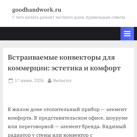
Skip
goodhandwork.ru
to
С чего начать ремонт частного дома, правильные советы
content
Встраиваемые конвекторы для
коммерции: эстетика и комфорт
Posted
By
17 июня, 2026
Redactor
on
В жилом доме отопительный прибор — элемент
комфорта. В представительском офисе, шоуруме
или переговорной — элемент бренда. Видимый
радиатор у стены или конвектор с