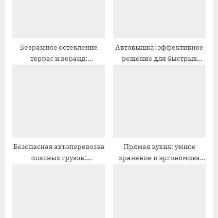
з
я
а
з
п
а
и
п
Безрамное остекление
Автовышка: эффективное
террас и веранд:
решение для быстрых
с
и
панорамный вид круглый
работ на высоте без лесов
ь
с
год
:
ь
:
Безопасная автоперевозка
Прямая кухня: умное
опасных грузов:
хранение и эргономика
требования, ДОПОГ и
без потерь
риски