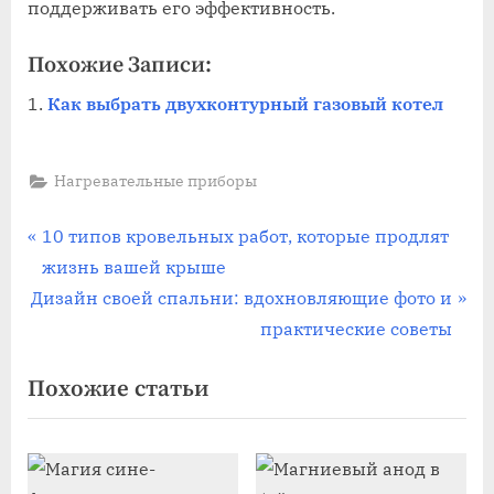
поддерживать его эффективность.
Похожие Записи:
Как выбрать двухконтурный газовый котел
Нагревательные приборы
Навигация
П
10 типов кровельных работ, которые продлят
р
жизнь вашей крыше
по
С
е
Дизайн своей спальни: вдохновляющие фото и
записям
л
д
практические советы
е
ы
Похожие статьи
д
д
у
у
ю
щ
щ
а