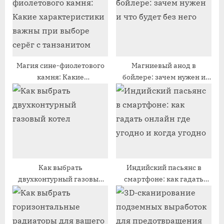
а
я
я
з
з
а
а
п
п
и
Магия сине-фиолетового
Магниевый анод в
камня: Какие
бойлере: зачем нужен и
и
с
характеристики важны
что будет без него
с
ь
при выборе серёг с
ь
:
танзанитом
:
Как выбрать
Индийский пасьянс в
двухконтурный газовый
смартфоне: как гадать
котел
онлайн где угодно и когда
угодно