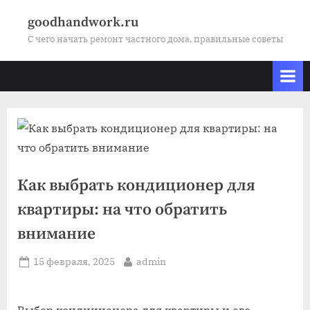
Skip
goodhandwork.ru
to
С чего начать ремонт частного дома, правильные советы
content
Как выбрать кондиционер для
квартиры: на что обратить
внимание
Posted
By
15 февраля, 2025
admin
on