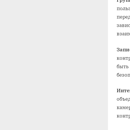
Груп
польз
пере
зави
взаи
Запи
контр
быть
безо
Инте
объе
каме
контр