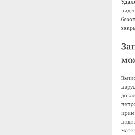
Удал
виде
безо
закры
Зап
мо
Запи
нару
доказ
непр
прим
подо
мате