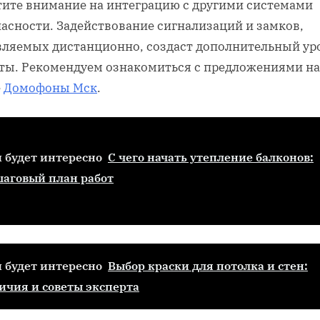
тите внимание на интеграцию с другими системами
пасности. Задействование сигнализаций и замков,
вляемых дистанционно, создаст дополнительный ур
ты. Рекомендуем ознакомиться с предложениями на
е
Домофоны Мск
.
 будет интересно
С чего начать утепление балконов:
аговый план работ
 будет интересно
Выбор краски для потолка и стен:
ичия и советы эксперта