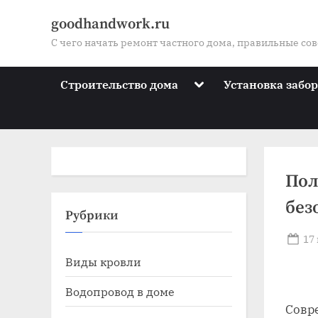
Skip
goodhandwork.ru
to
С чего начать ремонт частного дома, правильные со
content
Toggle
Строительство дома
Установка забо
sub-
menu
Пол
без
Toggle
Рубрики
sub-
menu
Po
17
Toggle
on
Виды кровли
sub-
menu
Toggle
Водопровод в доме
sub-
Совр
menu