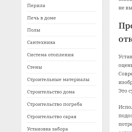
Перила
не вы
Печь в доме
Пр
Полы
от
Сантехника
Система отопления
Уста
оцени
Стены
Совр
Строительные материалы
изобр
Это 
Строительство дома
Строительство погреба
Испо
подо
Строительство сарая
потр
Установка забора