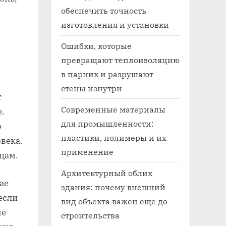
обеспечить точность
изготовления и установки
Ошибки, которые
превращают теплоизоляцию
в парник и разрушают
стены изнутри
т
Современные материалы
е.
для промышленности:
о
пластики, полимеры и их
века.
применение
цам.
Архитектурный облик
ае
здания: почему внешний
если
вид объекта важен еще до
ые
строительства