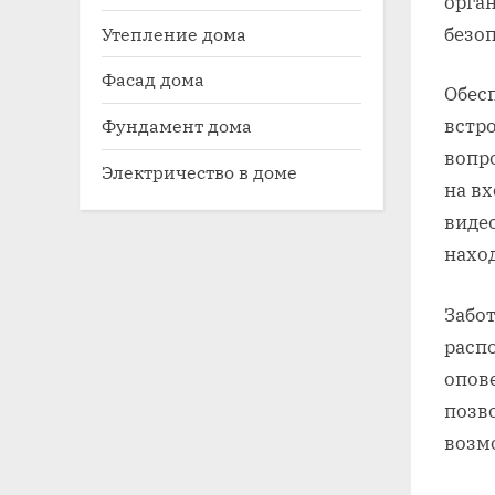
орга
Утепление дома
безо
Фасад дома
Обес
встр
Фундамент дома
вопро
Электричество в доме
на вх
виде
наход
Забо
распо
опове
позво
возм