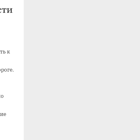
сти
ть к
ороге.
но
тие