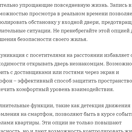
ительно упрощающие повседневную жизнь. Запись в
зможностью просмотра в реальном времени позволя
ролировать обстановку у входной двери, предотвращ
лательные ситуации. Не пренебрегайте этой опцией 
шения безопасности своего жилья.
уникация с посетителями на расстоянии избавляет 
ходимости открывать дверь незнакомцам. Возможно
ить с доставщиками или гостями через экран и
офон – эффективный способ защитить пространство
печить комфортный уровень взаимодействия.
лнительные функции, такие как детекция движения
омления на смартфон, позволяют быть в курсе событ
елами квартиры. Эти опции не только повышают
пасность, но и дают возможность контролировать жи