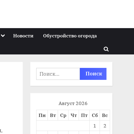
Toggle
Новости
Обустройство огорода
sub-
menu
Toggle
search
form
Найти:
Август 2026
Пн
Вт
Ср
Чт
Пт
Сб
Вс
1
2
,