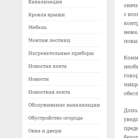
Канализация
знач
с во
Кровля крыши
конт
Мебель
неже
Монтаж лестниц
повы
Нагревательные приборы
Комм
Новостая лента
необ
Toggle
sub-
говор
Новости
menu
микр
Новостная лента
обес
Обслуживание канализации
Допо
Обустройство огорода
увед
пред
Окна и двери
безо