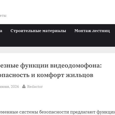
веты
ра
Строительные материалы
Монтаж лестниц
езные функции видеодомофона:
опасность и комфорт жильцов
sted
By
 июня, 2026
Redactor
еменные системы безопасности предлагают функции