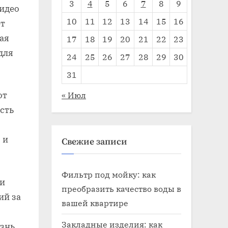
3
4
5
6
7
8
9
идео
10
11
12
13
14
15
16
ет
ая
17
18
19
20
21
22
23
для
24
25
26
27
28
29
30
31
от
« Июл
сть
 и
Свежие записи
Фильтр под мойку: как
 и
преобразить качество воды в
ий за
вашей квартире
Закладные изделия: как
знь,