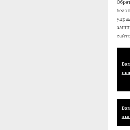
Обра
безо
упра
защи
сайт
Вам
пош
Вам
отл