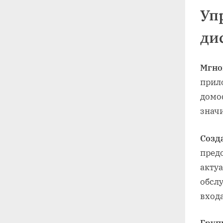
Уп
ди
Мгно
прил
домо
значи
Созд
предо
актуа
обсл
входа