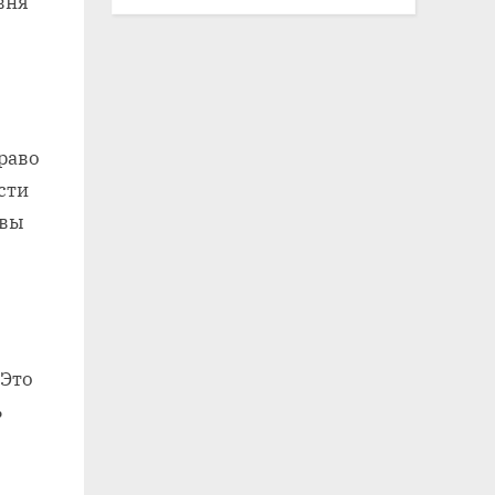
вня
раво
сти
 вы
 Это
ь