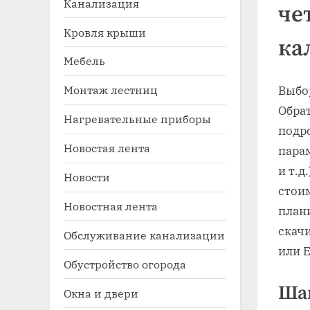
Канализация
че
Кровля крыши
ка
Мебель
Монтаж лестниц
Выбо
Обра
Нагревательные приборы
подр
Новостая лента
парам
Toggle
sub-
и т.д
Новости
menu
стои
Новостная лента
план
скач
Обслуживание канализации
или E
Обустройство огорода
Шаг
Окна и двери