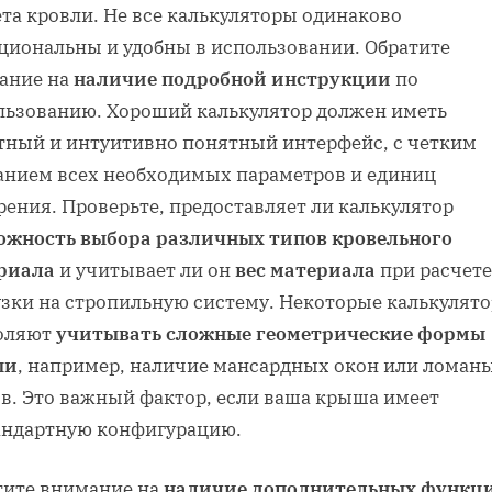
та кровли. Не все калькуляторы одинаково
циональны и удобны в использовании. Обратите
ание на
наличие подробной инструкции
по
льзованию. Хороший калькулятор должен иметь
тный и интуитивно понятный интерфейс, с четким
анием всех необходимых параметров и единиц
ения. Проверьте, предоставляет ли калькулятор
ожность выбора различных типов кровельного
риала
и учитывает ли он
вес материала
при расчете
узки на стропильную систему. Некоторые калькулят
оляют
учитывать сложные геометрические формы
ши
, например, наличие мансардных окон или ломан
ов. Это важный фактор, если ваша крыша имеет
андартную конфигурацию.
тите внимание на
наличие дополнительных функц