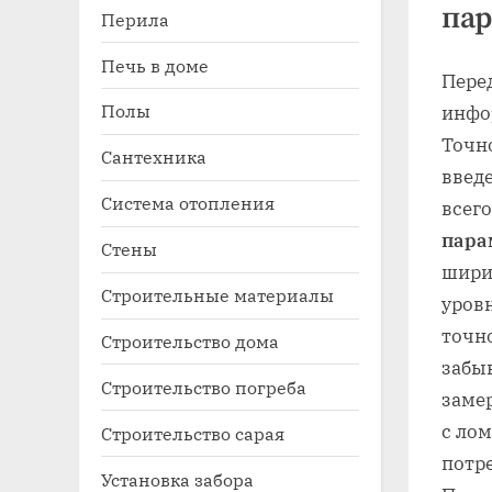
пар
Перила
Печь в доме
Пере
Полы
инфо
Точн
Сантехника
введ
Система отопления
всег
пара
Стены
ширин
Строительные материалы
уров
точно
Строительство дома
забы
Строительство погреба
заме
с ло
Строительство сарая
потре
Установка забора