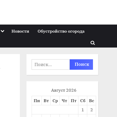
Toggle
Новости
Обустройство огорода
sub-
menu
Toggle
search
form
Найти:
а
Август 2026
Пн
Вт
Ср
Чт
Пт
Сб
Вс
1
2