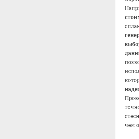
Напр
стои
спла
гене
выбо
данн
позво
испо
кото
наде
Пров
точно
стес
чем 