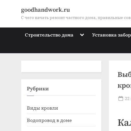
Skip
goodhandwork.ru
to
С чего начать ремонт частного дома, правильные со
content
Toggle
Строительство дома
Установка забо
sub-
menu
Выб
кро
Toggle
Рубрики
sub-
menu
Po
22
Toggle
on
Виды кровли
sub-
menu
Toggle
Водопровод в доме
Ка
sub-
menu