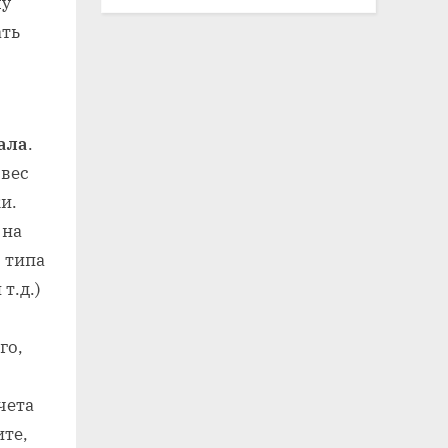
му
ать
ала
.
 вес
и.
 на
 типа
т.д.)
го,
чета
ите,