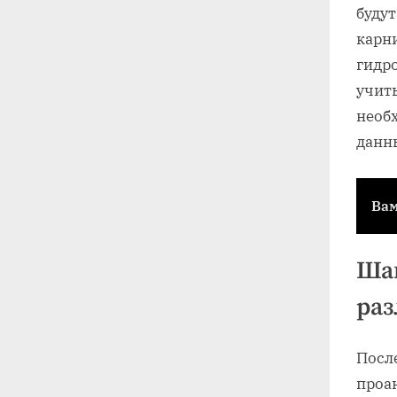
буду
карн
гидр
учит
необ
данны
Вам
Шаг
раз
После
проа