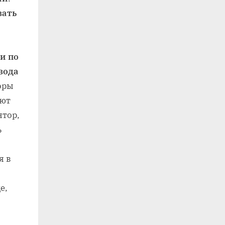
вать
и по
вода
оры
ают
ятор,
ь
я в
е,