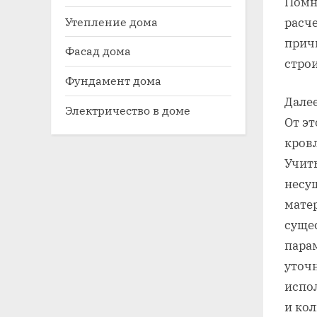
Помн
Утепление дома
расче
прич
Фасад дома
строи
Фундамент дома
Дале
Электричество в доме
От эт
кров
Учиты
несу
матер
суще
парам
уточ
испо
и ко