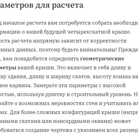
аметров для расчета
д началом расчета вам потребуется собрать необход
рмацию о вашей будущей четырехскатной крыше.
ость расчета напрямую зависит от корректности
енных данных, поэтому будьте внимательны! Прежд
о, вам понадобится определить
геометрические
метры
вашей крыши. Это включает в себя длину и
у здания, длину и ширину скатов, высоту конька н
нем карниза. Замерьте эти параметры с высокой
стью, используя рулетку и строительный уровень. Н
вайте о возможных неровностях стен и учитывать и
рах. Для более сложных конфигураций крыши (напр
маными скатами или мансардными окнами) может
боваться создание чертежа с указанием всех размер