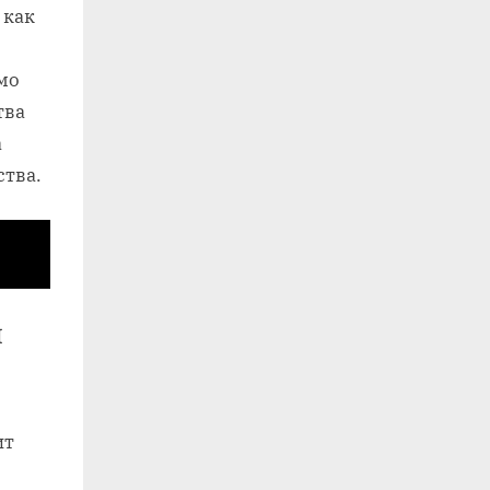
 как
мо
тва
а
ства.
и
ит