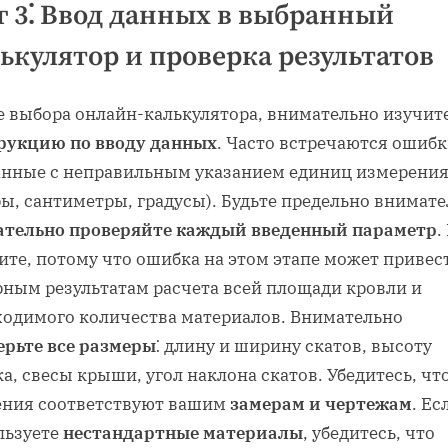
 3⁚ Ввод данных в выбранный
ькулятор и проверка результатов
е выбора онлайн-калькулятора, внимательно изучит
рукцию по вводу данных
. Часто встречаются ошибк
анные с неправильным указанием единиц измерени
ры, сантиметры, градусы). Будьте предельно внимат
тельно проверяйте каждый введенный параметр
.
те, потому что ошибка на этом этапе может привес
рным результатам расчета всей площади кровли и
ходимого количества материалов. Внимательно
ерьте все размеры
⁚ длину и ширину скатов, высоту
а, свесы крыши, угол наклона скатов. Убедитесь, что
ения соответствуют вашим
замерам и чертежам
. Ес
льзуете
нестандартные материалы
, убедитесь, что