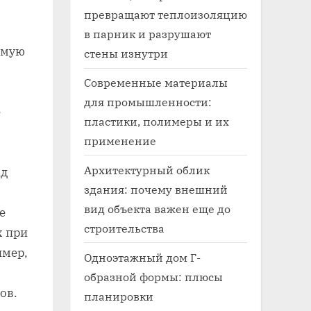
превращают теплоизоляцию
в парник и разрушают
имую
стены изнутри
Современные материалы
для промышленности:
е
пластики, полимеры и их
применение
Архитектурный облик
ад
здания: почему внешний
вид объекта важен еще до
е
строительства
х при
имер,
Одноэтажный дом Г-
образной формы: плюсы
ов.
планировки