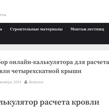
веты
ра
Строительные материалы
Монтаж лестниц
ор онлайн-калькулятора для расчет
вли четырехскатной крыши
sted
By
 ноября, 2024
Redactor
лькулятор расчета кровли