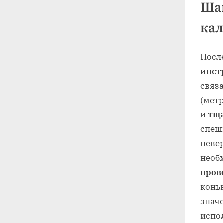
Шаг
кал
Посл
инст
связ
(мет
и
тща
спеши
неве
необ
пров
коньк
знач
испо