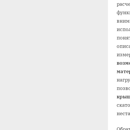
расче
функ
вним
испо
поня
опис
измер
возм
мате
нагр
позв
кры
скат
нест
Обра