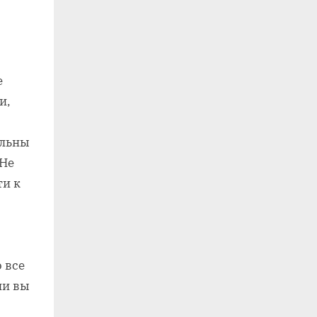
е
и,
я
ельны
 Не
ти к
 все
ли вы