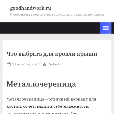
Skip
goodhandwork.ru
to
С чего начать ремонт частного дома, правильные советы
content
Что выбрать для кровли крыши
Posted
By
21 ноября, 2024
Redactor
on
Металлочерепица
Металлочерепица – отличный вариант для
кровли, сочетающий в себе надежность,
долговечность и эстетичность. Она