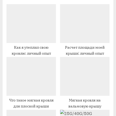
д
у
у
ю
щ
щ
а
а
я
я
з
з
а
а
Как я утеплил свою
Расчет площади моей
кровлю: личный опыт
крыши⁚ личный опыт
п
п
и
и
с
с
ь
ь
:
:
Что такое мягкая кровля
Мягкая кровля на
для плоской крыши
вальмовую крышу