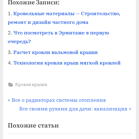
Похожие Записи:
Кровельные материалы — Строительство,
ремонт и дизайн частного дома
Что посмотреть в Эрмитаже в первую
очередь?
Расчет кровли вальмовой крыши
Технология кровли крыш мягкой кровлей
Кровля крыши
Навигация
П
Все о радиаторах системы отопления
р
С
Все своими руками для дачи: канализация
по
е
л
Похожие статьи
записям
д
е
ы
д