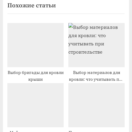
Похожие статьи
ы
д
д
у
у
ю
щ
щ
а
а
я
я
з
з
а
а
п
п
Выбор бригады для кровли
Выбор материалов для
крыши
кровли: что учитывать при
и
и
строительстве
с
с
ь
ь
:
: