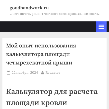
Skip
goodhandwork.ru
to
С чего начать ремонт частного дома, правильные советы
content
Мой опыт использования
калькулятора площади
четырехскатной крыши
Posted
By
22 ноября, 2024
Redactor
on
Калькулятор для расчета
площади кровли