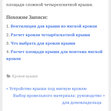
площади сложной четырехскатной крыши.
Похожие Записи:
Вентиляция для крыши из мягкой кровли
Расчет кровли четырёхскатной крыши
Что выбрать для кровли крыши
Расчет площади крыши для монтажа мягкой
кровли
Кровля крыши
Навигация
П
Устройство крыши под мягкую кровлю
р
С
Выбор кровельного материала: руководство
по
е
л
для домовладельца
записям
д
е