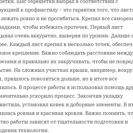
шетки. Шаг обрешетки выбрал в соответствии с
укцией к профнастилу – это гарантия того, что лис
 лежать ровно и не прогибаться. Крепил все саморез
ладками, чтобы избежать протечек. Первый лист
дывал очень аккуратно, выверяя по уровню. Дальше
ее. Каждый лист крепил в несколько точек, обеспе
жное крепление. Важно соблюдать расстояние между
резами и правильно их закручивать, чтобы не повре
ытие. На сложных участках крыши, например, вокру
, пришлось повозиться дольше, но в итоге все
илось. В процессе работы я использовал помощь дру
начительно ускорило процесс. Закончив укладку
астила, установил конек и доборные элементы. В ит
илась ровная и красивая кровля. Важно помнить, ч
тво работы зависят от тщательности подготовки и
юдения технологии.