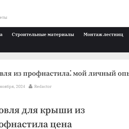
веты
ра
Строительные материалы
Монтаж лестниц
вля из профнастила⁚ мой личный оп
sted
By
 ноября, 2024
Redactor
овля для крыши из
офнастила цена