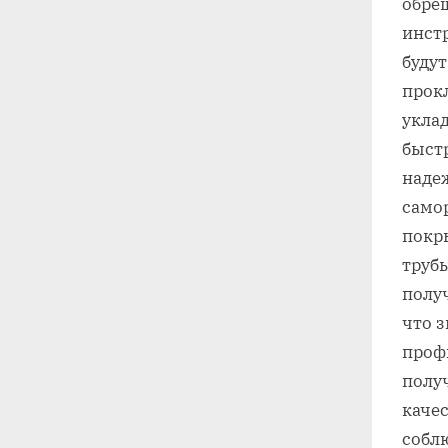
обре
инстр
будут
прок
укла
быстр
наде
само
покр
трубы
получ
что з
профн
получ
качес
собл