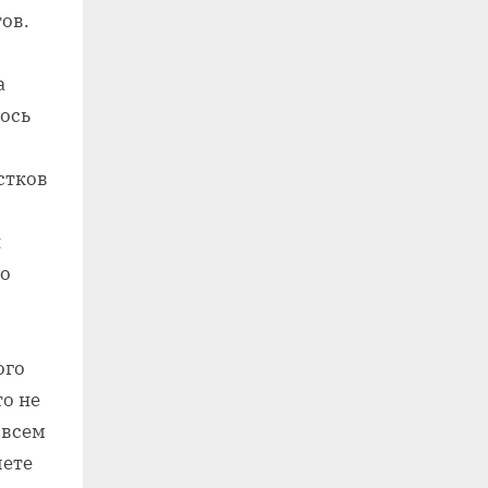
ов.
а
ось
стков
л
то
ого
то не
 всем
чете