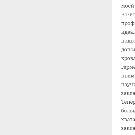
моей 
Во-вт
профн
идеа
подре
допо
кров
герме
прим
науч
закл
Тепер
больш
хват
закл