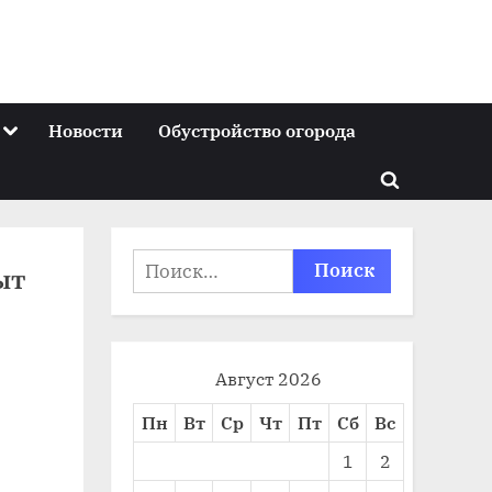
Toggle
Новости
Обустройство огорода
sub-
menu
Toggle
search
form
Найти:
ыт
Август 2026
Пн
Вт
Ср
Чт
Пт
Сб
Вс
1
2