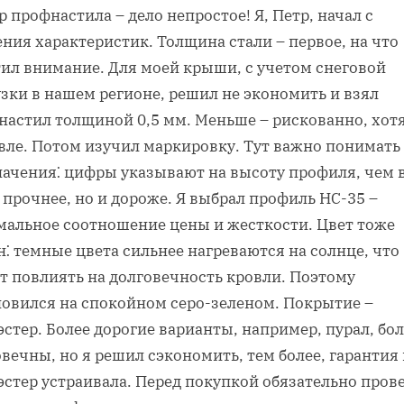
 профнастила – дело непростое! Я, Петр, начал с
ния характеристик. Толщина стали – первое, на что
тил внимание. Для моей крыши, с учетом снеговой
зки в нашем регионе, решил не экономить и взял
настил толщиной 0,5 мм. Меньше – рискованно, хотя
вле. Потом изучил маркировку. Тут важно понимать
начения⁚ цифры указывают на высоту профиля, чем
 прочнее, но и дороже. Я выбрал профиль НС-35 –
мальное соотношение цены и жесткости. Цвет тоже
⁚ темные цвета сильнее нагреваются на солнце, что
т повлиять на долговечность кровли. Поэтому
новился на спокойном серо-зеленом. Покрытие –
стер. Более дорогие варианты, например, пурал, бо
вечны, но я решил сэкономить, тем более, гарантия
эстер устраивала. Перед покупкой обязательно пров