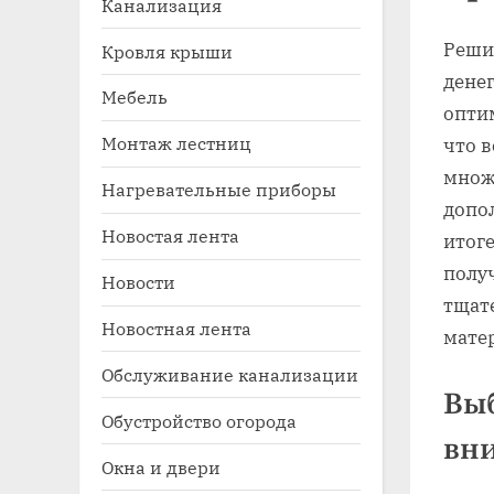
Канализация
Решил
Кровля крыши
денег
Мебель
опти
Монтаж лестниц
что в
множ
Нагревательные приборы
допо
Новостая лента
итоге
Toggle
sub-
полу
Новости
menu
тщате
Новостная лента
мате
Обслуживание канализации
Выб
Обустройство огорода
вн
Окна и двери