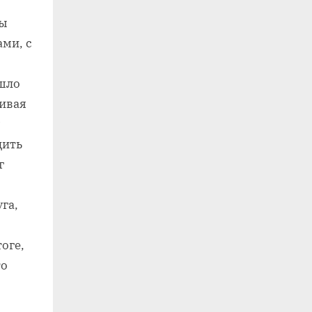
ты
ами, с
 шло
чивая
дить
г
га,
оге,
то