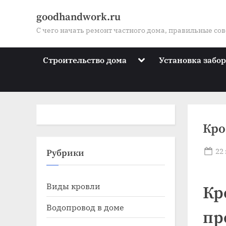
Skip
goodhandwork.ru
to
С чего начать ремонт частного дома, правильные со
content
Toggle
Строительство дома
Установка забо
sub-
menu
Кро
Po
22
Toggle
Рубрики
sub-
on
menu
Toggle
Виды кровли
sub-
Кр
menu
Toggle
Водопровод в доме
пр
sub-
menu