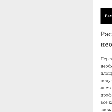
Вам
Рас
не
Перед
необ
площ
полу
листо
проф
все к
слож