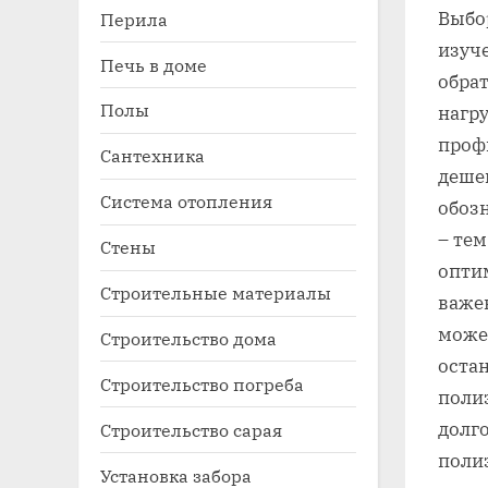
Выбор
Перила
изуче
Печь в доме
обра
Полы
нагру
проф
Сантехника
деше
Система отопления
обоз
– тем
Стены
опти
Строительные материалы
важен
може
Строительство дома
оста
Строительство погреба
полиэ
долго
Строительство сарая
поли
Установка забора