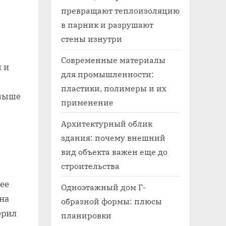
превращают теплоизоляцию
в парник и разрушают
стены изнутри
Современные материалы
 и
для промышленности:
пластики, полимеры и их
 выше
применение
Архитектурный облик
здания: почему внешний
вид объекта важен еще до
строительства
лее
Одноэтажный дом Г-
 на
образной формы: плюсы
ерил
планировки