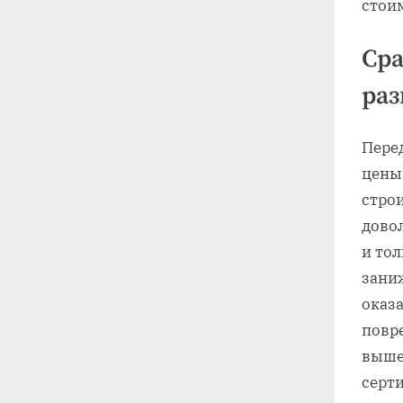
стои
Сра
ра
Пере
цены
стро
дово
и то
зани
оказа
повр
выше
серт