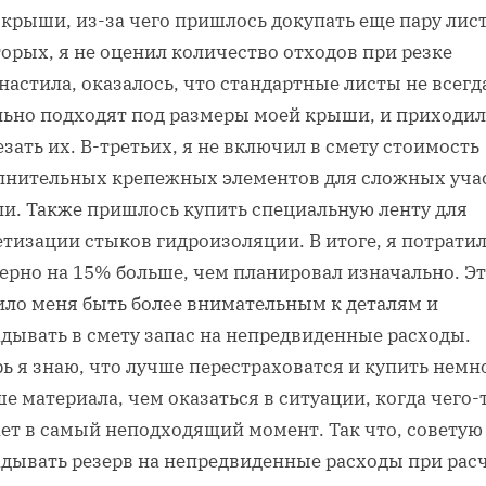
крыши, из-за чего пришлось докупать еще пару лист
орых, я не оценил количество отходов при резке
астила, оказалось, что стандартные листы не всегд
льно подходят под размеры моей крыши, и приходил
зать их. В-третьих, я не включил в смету стоимость
лнительных крепежных элементов для сложных уча
ли. Также пришлось купить специальную ленту для
тизации стыков гидроизоляции. В итоге, я потрати
ерно на 15% больше, чем планировал изначально. Э
ило меня быть более внимательным к деталям и
адывать в смету запас на непредвиденные расходы.
ь я знаю, что лучше перестраховатся и купить немн
е материала, чем оказаться в ситуации, когда чего-
ает в самый неподходящий момент. Так что, советую
адывать резерв на непредвиденные расходы при рас