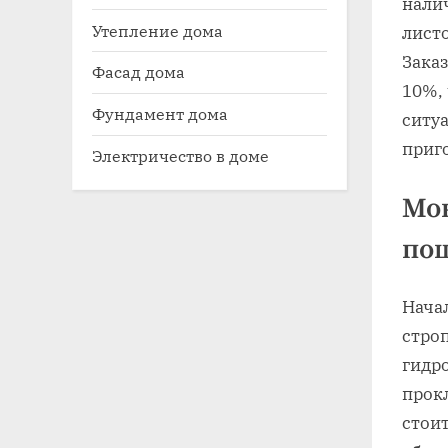
нали
Утепление дома
лист
Зака
Фасад дома
10%,
Фундамент дома
ситуа
приг
Электричество в доме
Мон
по
Начал
строп
гидр
прок
стоит