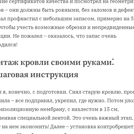
чие сертификатов качества и посмотрел на геометр
ов – они должны быть ровными, без заломов и дефек
зал профнастил с небольшим запасом, примерно на 5
 чтобы учесть возможные обрезки и непредвиденны
ции. Не пожалел – оказалось, что запас очень
одился!
таж кровли своими руками⁚
шаговая инструкция
 я, конечно, с подготовки. Снял старую кровлю, пр
ила – все подправил, укрепил, где нужно. Потом ул
оизоляционную мембрану, с нахлестом в 15 см,
леивая специальной лентой. Это очень важный этап,
 на нем экономить! Далее – установка контробрешет