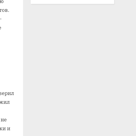
ию
тов.
-
е
оверил
ожил
 не
ки и