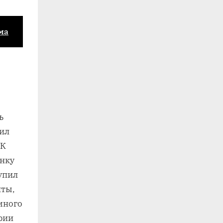
ма
ь
рил
 К
онку
Купил
нты,
емного
рии