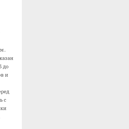
ам․
казан
5 до
ов и
еред
ь с
ски
․