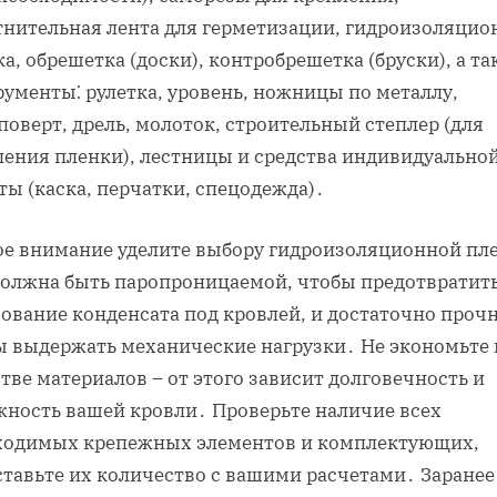
тнительная лента для герметизации, гидроизоляцио
а, обрешетка (доски), контробрешетка (бруски), а т
ументы⁚ рулетка, уровень, ножницы по металлу,
оверт, дрель, молоток, строительный степлер (для
ления пленки), лестницы и средства индивидуально
ы (каска, перчатки, спецодежда)․
ое внимание уделите выбору гидроизоляционной пл
должна быть паропроницаемой, чтобы предотвратит
ование конденсата под кровлей, и достаточно проч
ы выдержать механические нагрузки․ Не экономьте 
тве материалов – от этого зависит долговечность и
жность вашей кровли․ Проверьте наличие всех
ходимых крепежных элементов и комплектующих,
ставьте их количество с вашими расчетами․ Заранее