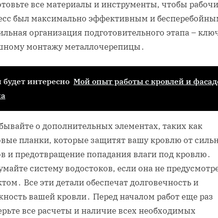
отовьте все материалы и инструменты, чтобы рабоч
есс был максимально эффективным и бесперебойны
ильная организация подготовительного этапа – ключ
шному монтажу металлочерепицы․
 будет интересно
Мой опыт работы с кровлей и фаса
ма
абывайте о дополнительных элементах, таких как
овые планки, которые защитят вашу кровлю от силь
ов и предотвращение попадания влаги под кровлю․
умайте систему водостоков, если она не предусмотр
том․ Все эти детали обеспечат долговечность и
жность вашей кровли․ Перед началом работ еще раз
ерьте все расчеты и наличие всех необходимых