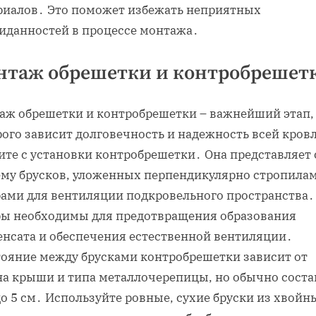
риалов․ Это поможет избежать неприятных
иданностей в процессе монтажа․
нтаж обрешетки и контробрешет
аж обрешетки и контробрешетки – важнейший этап,
рого зависит долговечность и надежность всей кров
ите с установки контробрешетки․ Она представляет 
ему брусков, уложенных перпендикулярно стропилам
рами для вентиляции подкровельного пространства․
ры необходимы для предотвращения образования
енсата и обеспечения естественной вентиляции․
тояние между брусками контробрешетки зависит от
на крыши и типа металлочерепицы, но обычно соста
до 5 см․ Используйте ровные, сухие бруски из хвойн