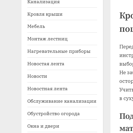
Канализация
Кр
Кровля крыши
Мебель
по
Монтаж лестниц
Пере
Нагревательные приборы
инст
Новостая лента
выбор
Toggle
sub-
Не за
Новости
menu
осто
Новостная лента
Учит
в су
Обслуживание канализации
Обустройство огорода
Под
Окна и двери
ма