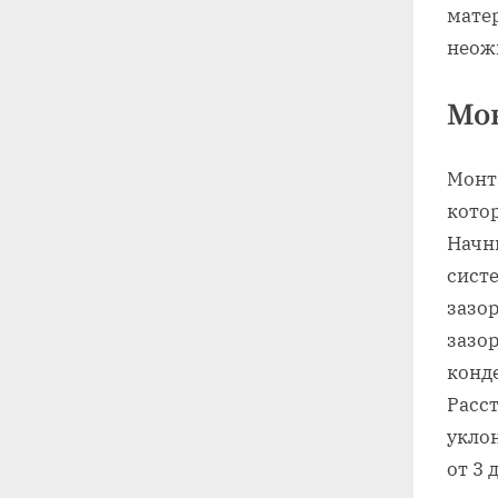
мате
неож
Мо
Монт
кото
Начн
сист
зазо
зазо
конд
Расс
укло
от 3 