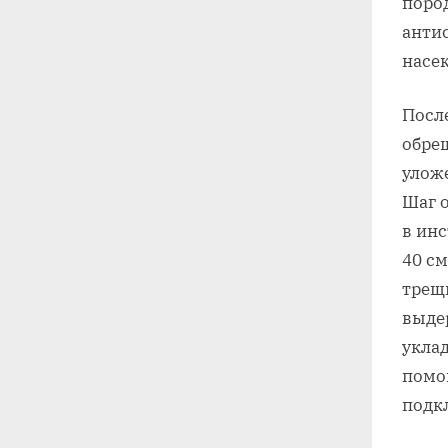
поро
анти
насе
Посл
обреш
улож
Шаг 
в инс
40 с
трещ
выде
уклад
помо
подк