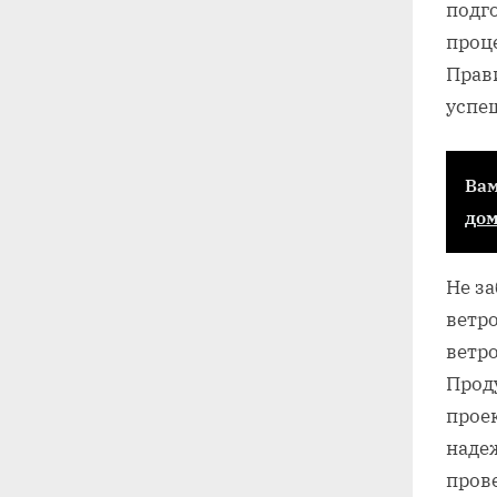
подг
проц
Прав
успе
Вам
до
Не з
ветр
ветр
Прод
проек
наде
пров