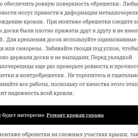
о обеспечить ровную поверхность обрешетки․ Любы
вности могут привести к деформации металлочереп
еждению кровли․ При монтаже обрешетки следите за
 доски были плотно прижаты друг к другу и не име
й․ Для крепления досок используйте оцинкованные
и или саморезы․ Забивайте гвозди под углом, чтобы
жно держали доски и не выпадали; Перед укладкой
ллочерепицы еще раз проверьте ровность и прочнос
шетки и контробрешетки․ Не торопитесь и тщательн
няйте все работы, поскольку от качества этого этап
сит надежность всей кровли․
 будет интересно
Ремонт кровли гаража
монтаже обрешетки на сложных участках крыши, та