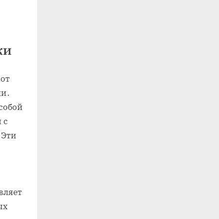
ки
 от
ли․
собой
 с
 Эти
вляет
ых