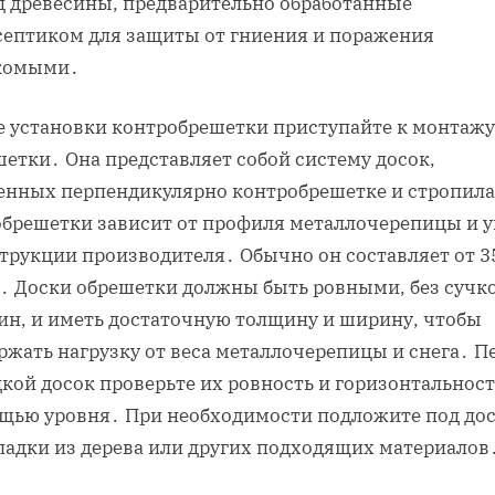
д древесины, предварительно обработанные
септиком для защиты от гниения и поражения
комыми․
е установки контробрешетки приступайте к монтажу
етки․ Она представляет собой систему досок,
енных перпендикулярно контробрешетке и стропил
обрешетки зависит от профиля металлочерепицы и у
трукции производителя․ Обычно он составляет от 3
м․ Доски обрешетки должны быть ровными, без сучк
ин, и иметь достаточную толщину и ширину, чтобы
ржать нагрузку от веса металлочерепицы и снега․ П
кой досок проверьте их ровность и горизонтальност
щью уровня․ При необходимости подложите под до
ладки из дерева или других подходящих материалов