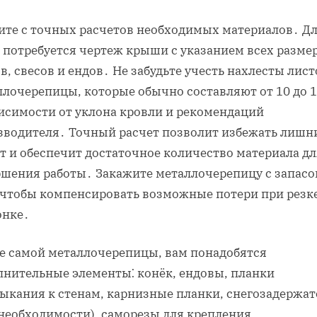
ите с точных расчетов необходимых материалов․ Д
о потребуется чертеж крыши с указанием всех разме
в, свесов и ендов․ Не забудьте учесть нахлесты лист
ллочерепицы, которые обычно составляют от 10 до 1
висимости от уклона кровли и рекомендаций
зводителя․ Точный расчет позволит избежать лишн
т и обеспечит достаточное количество материала дл
ршения работы․ Закажите металлочерепицу с запасом
 чтобы компенсировать возможные потери при резке
онке․
е самой металлочерепицы, вам понадобятся
лнительные элементы⁚ конёк, ендовы, планки
ыкания к стенам, карнизные планки, снегозадержат
 необходимости), саморезы для крепления,