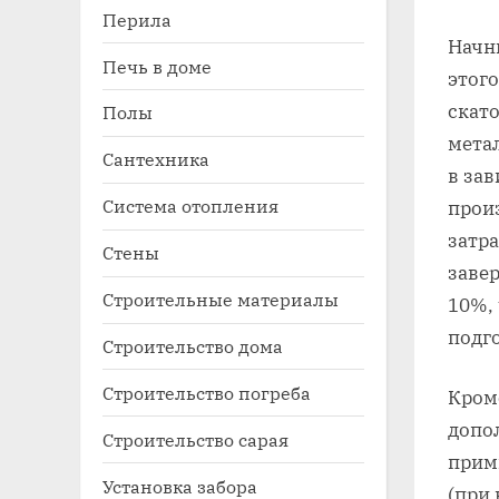
Перила
Начн
Печь в доме
этог
скато
Полы
мета
Сантехника
в за
Система отопления
прои
затра
Стены
заве
Строительные материалы
10%,
подг
Строительство дома
Строительство погреба
Кром
допо
Строительство сарая
прим
Установка забора
(при