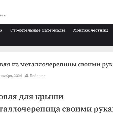
веты
ра
Строительные материалы
Монтаж лестниц
вля из металлочерепицы своими ру
sted
By
 ноября, 2024
Redactor
овля для крыши
таллочерепица своими рук