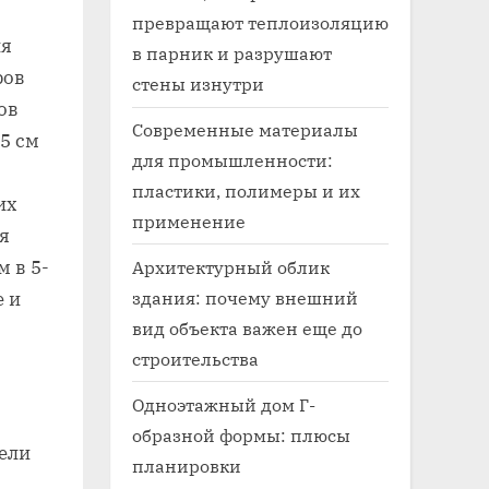
превращают теплоизоляцию
ля
в парник и разрушают
ров
стены изнутри
ов
Современные материалы
5 см
для промышленности:
пластики, полимеры и их
их
применение
я
 в 5-
Архитектурный облик
здания: почему внешний
 и
вид объекта важен еще до
строительства
Одноэтажный дом Г-
образной формы: плюсы
ели
планировки