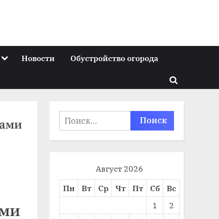
Toggle
Новости
Обустройство огорода
sub-
menu
Toggle
search
form
Найти:
ками
Август 2026
Пн
Вт
Ср
Чт
Пт
Сб
Вс
1
2
ами