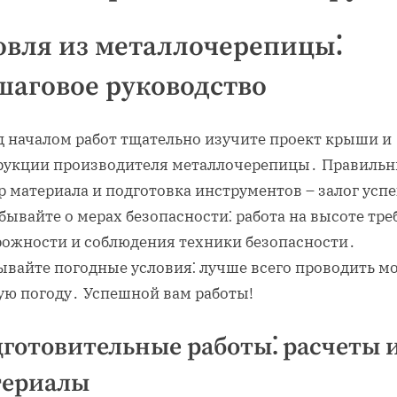
овля из металлочерепицы⁚
шаговое руководство
д началом работ тщательно изучите проект крыши и
рукции производителя металлочерепицы․ Правиль
 материала и подготовка инструментов – залог успе
бывайте о мерах безопасности⁚ работа на высоте тре
рожности и соблюдения техники безопасности․
ывайте погодные условия⁚ лучше всего проводить м
хую погоду․ Успешной вам работы!
готовительные работы⁚ расчеты 
териалы