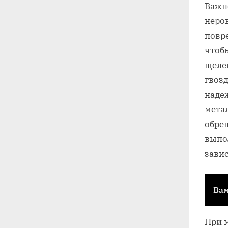
Важн
неро
повр
чтобы
щеле
гвозд
наде
мета
обре
выпол
зави
Вам
При 