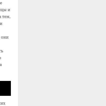
е
ицы и
 тем,
ли
 они
ть
о
а
ких