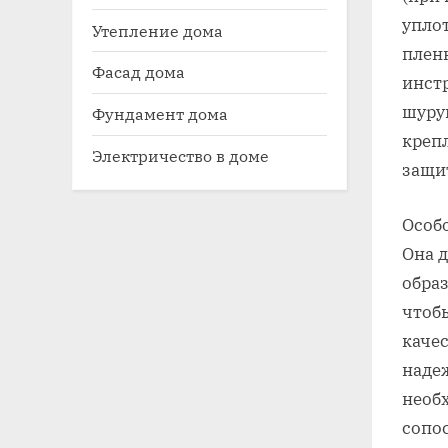
упло
Утепление дома
пленк
Фасад дома
инстр
шуруп
Фундамент дома
креп
Электричество в доме
защит
Особ
Она 
образ
чтоб
качес
наде
необ
сопо