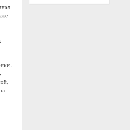
нная
акже
й
енки․
ь
ной,
на