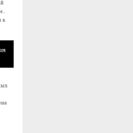
ий
м․
 к
дом
ных
ена