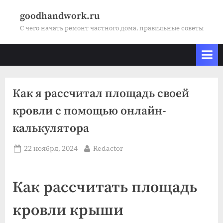
Skip
goodhandwork.ru
to
С чего начать ремонт частного дома, правильные советы
content
Как я рассчитал площадь своей
кровли с помощью онлайн-
калькулятора
Posted
By
22 ноября, 2024
Redactor
on
Как рассчитать площадь
кровли крыши