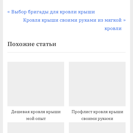
Навигация
П
Выбор бригады для кровли крыши
р
С
Кровля крыши своими руками из мягкой
по
е
л
кровли
записям
д
е
Похожие статьи
ы
д
д
у
у
ю
щ
щ
а
а
я
я
з
з
а
а
п
п
Дешевая кровля крыши
Профлист кровля крыши
мой опыт
своими руками
и
и
с
с