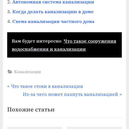
Автономная система канализации
Когда делать канализацию в доме
Схема канализации частного дома
Вам будет интересно
Что такое сооружения
водоснабжения и канализации
Канализация
Навигация
П
Что такое стоки в канализации
р
С
Из-за чего может пахнуть канализацией
по
е
л
Похожие статьи
записям
д
е
ы
д
д
у