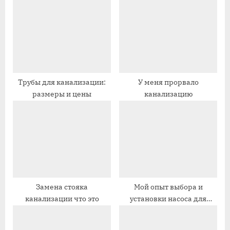
у
ю
щ
щ
а
а
я
я
з
з
а
а
Трубы для канализации:
У меня прорвало
размеры и цены
канализацию
п
п
и
и
с
с
ь
ь
:
:
Замена стояка
Мой опыт выбора и
канализации что это
установки насоса для
канализации в частном
доме