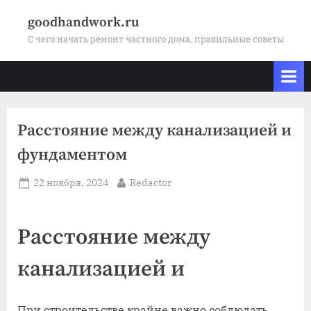
Skip
goodhandwork.ru
to
С чего начать ремонт частного дома, правильные советы
content
Расстояние между канализацией и
фундаментом
Posted
By
22 ноября, 2024
Redactor
on
Расстояние между
канализацией и
При строительстве крайне важно соблюдать