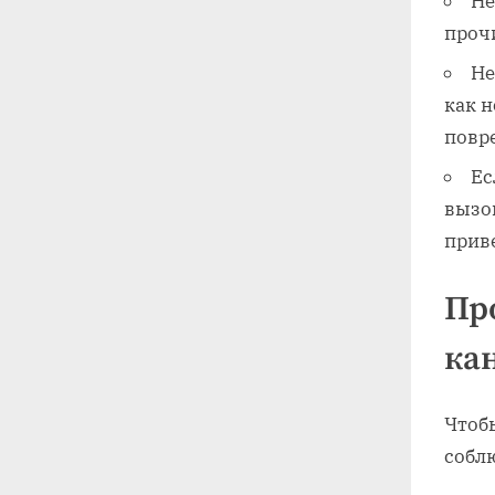
Не
прочи
Не
как н
повр
Ес
вызо
прив
Пр
ка
Чтоб
собл