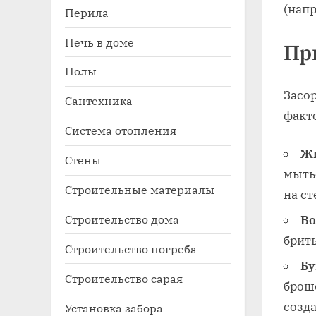
(нап
Перила
Печь в доме
Пр
Полы
Засо
Сантехника
факт
Система отопления
Жи
Стены
мыть
Строительные материалы
на ст
Строительство дома
Во
брить
Строительство погреба
Бу
Строительство сарая
брош
созда
Установка забора