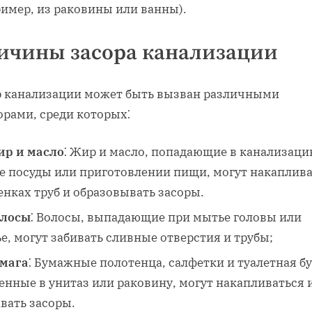
ример‚ из раковины или ванны).
ичины засора канализации
р канализации может быть вызван различными
орами‚ среди которых⁚
р и масло
⁚ Жир и масло‚ попадающие в канализаци
е посуды или приготовлении пищи‚ могут накаплива
енках труб и образовывать засоры.
лосы
⁚ Волосы‚ выпадающие при мытье головы или
е‚ могут забивать сливные отверстия и трубы;
мага
⁚ Бумажные полотенца‚ салфетки и туалетная бу
енные в унитаз или раковину‚ могут накапливаться 
вать засоры.