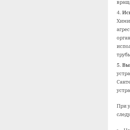
враща
Ис
Хими
агре
орга
испол
труб
Вы
устра
Сант
устр
При 
след