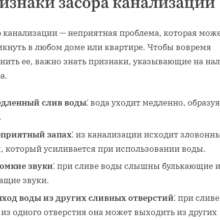
изнаки засора канализации
р канализации — неприятная проблема‚ которая мож
икнуть в любом доме или квартире. Чтобы вовремя
анить ее‚ важно знать признаки‚ указывающие на на
а.
дленный слив воды
⁚ вода уходит медленно‚ образуя
.
приятный запах
⁚ из канализации исходит зловонн
х‚ который усиливается при использовании воды.
омкие звуки
⁚ при сливе воды слышны булькающие 
ащие звуки.
ход воды из других сливных отверстий
⁚ при сливе
 из одного отверстия она может выходить из других