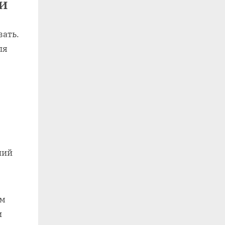
и
вать.
ля
ний
ом
и