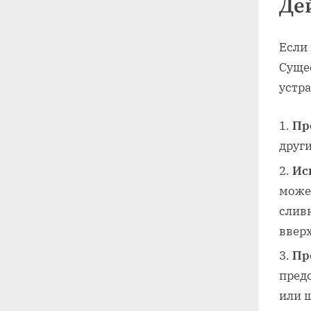
Де
Если 
Суще
устра
Пр
други
Ис
може
слив
ввер
Пр
пред
или щ