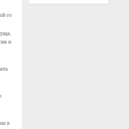
ый со
гуща‚
тия и
ать
е
ны к