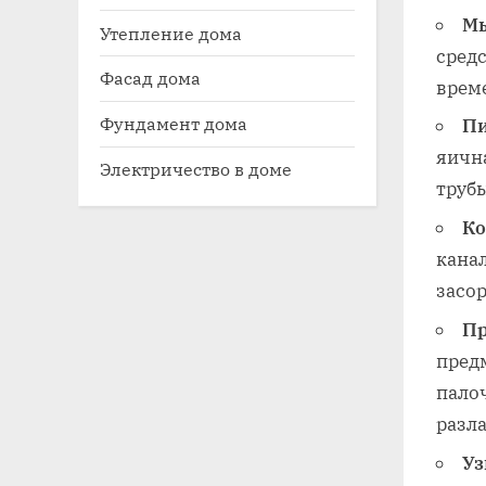
Мы
Утепление дома
средс
Фасад дома
врем
Фундамент дома
Пи
яична
Электричество в доме
труб
Ко
кана
засо
Пр
пред
палоч
разла
Уз