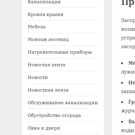
Пр
Канализация
Кровля крыши
Засо
Мебель
возн
устр
Монтаж лестниц
засор
Нагревательные приборы
Ме
Новостая лента
Toggle
лужи
sub-
Новости
menu
Не
Новостная лента
запа
Гр
Обслуживание канализации
журч
Обустройство огорода
Вы
Окна и двери
воды