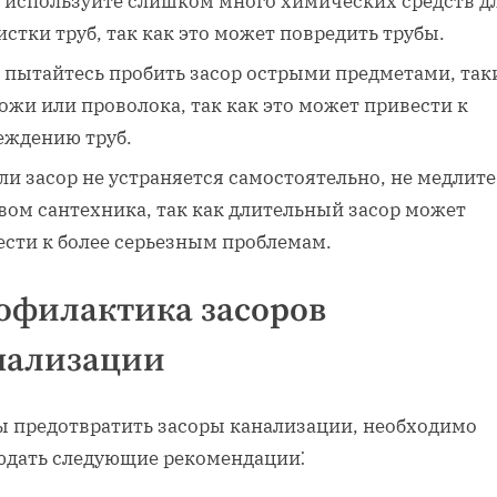
 используйте слишком много химических средств д
стки труб‚ так как это может повредить трубы.
 пытайтесь пробить засор острыми предметами‚ та
ожи или проволока‚ так как это может привести к
еждению труб.
ли засор не устраняется самостоятельно‚ не медлите
вом сантехника‚ так как длительный засор может
ести к более серьезным проблемам.
офилактика засоров
нализации
ы предотвратить засоры канализации‚ необходимо
юдать следующие рекомендации⁚