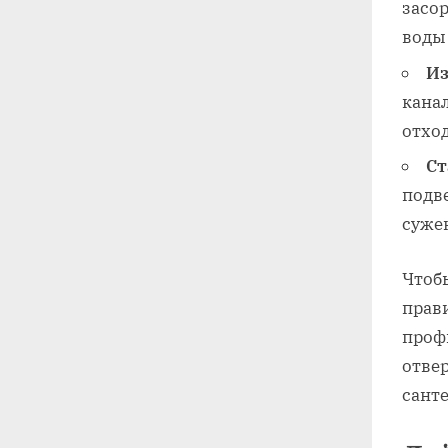
засор
воды
Из
канал
отхо
Ст
подв
суже
Чтоб
прав
проф
отве
сант