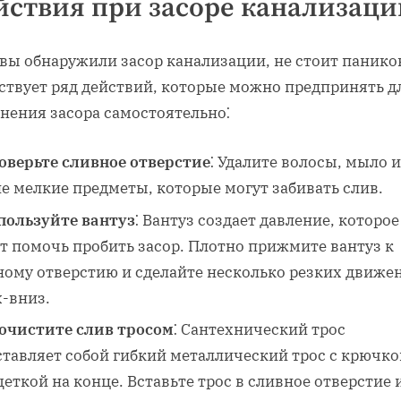
йствия при засоре канализаци
вы обнаружили засор канализации‚ не стоит панико
ствует ряд действий‚ которые можно предпринять д
нения засора самостоятельно⁚
оверьте сливное отверстие
⁚ Удалите волосы‚ мыло и
е мелкие предметы‚ которые могут забивать слив.
пользуйте вантуз
⁚ Вантуз создает давление‚ которое
т помочь пробить засор. Плотно прижмите вантуз к
ному отверстию и сделайте несколько резких движе
х-вниз.
очистите слив тросом
⁚ Сантехнический трос
ставляет собой гибкий металлический трос с крючк
еткой на конце. Вставьте трос в сливное отверстие 