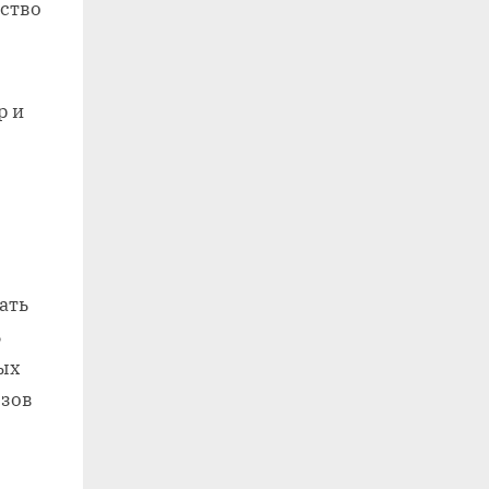
ество
р и
ать
ь
ых
ызов