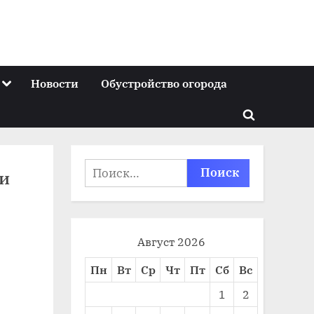
Toggle
Новости
Обустройство огорода
sub-
menu
Toggle
search
form
Найти:
ии
Август 2026
Пн
Вт
Ср
Чт
Пт
Сб
Вс
1
2