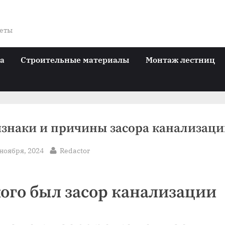
веты
ра
Строительные материалы
Монтаж лестниц
знаки и причины засора канализац
sted
By
 ноября, 2024
Redactor
кого был засор канализации