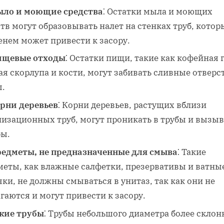
ло и моющие средства
⁚ Остатки мыла и моющих
тв могут образовывать налет на стенках труб‚ котор
енем может привести к засору.
щевые отходы
⁚ Остатки пищи‚ такие как кофейная 
я скорлупа и кости‚ могут забивать сливные отверс
ы.
рни деревьев
⁚ Корни деревьев‚ растущих вблизи
лизационных труб‚ могут проникать в трубы и вызыв
ры.
едметы‚ не предназначенные для смыва
⁚ Такие
меты‚ как влажные салфетки‚ презервативы и ватны
ки‚ не должны смываться в унитаз‚ так как они не
гаются и могут привести к засору.
кие трубы
⁚ Трубы небольшого диаметра более склон