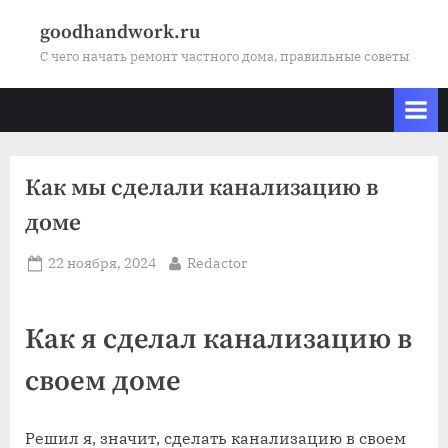
Skip
goodhandwork.ru
to
С чего начать ремонт частного дома, правильные советы
content
Как мы сделали канализацию в
доме
Posted
By
22 ноября, 2024
Redactor
on
Как я сделал канализацию в
своем доме
Решил я‚ значит‚ сделать канализацию в своем