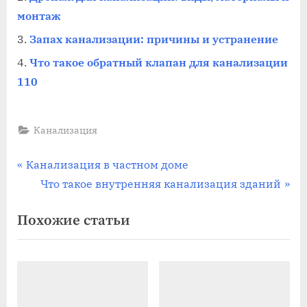
монтаж
Запах канализации: причины и устранение
Что такое обратный клапан для канализации
110
Канализация
Навигация
П
Канализация в частном доме
р
С
Что такое внутренняя канализация зданий
по
е
л
Похожие статьи
записям
д
е
ы
д
д
у
у
ю
щ
щ