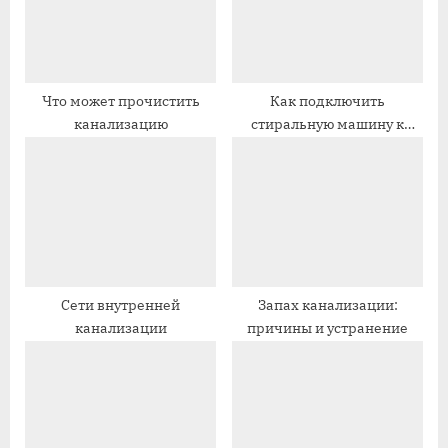
а
а
я
я
з
з
а
а
Что может прочистить
Как подключить
канализацию
стиральную машину к
п
п
канализации
и
и
с
с
ь
ь
:
:
Сети внутренней
Запах канализации:
канализации
причины и устранение