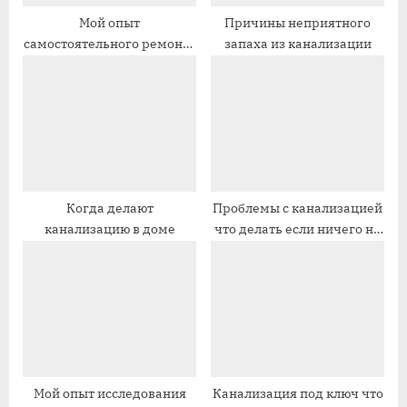
п
п
Мой опыт
Причины неприятного
самостоятельного ремонта
запаха из канализации
и
и
канализации
с
с
ь
ь
:
:
Когда делают
Проблемы с канализацией
канализацию в доме
что делать если ничего не
помогает
Мой опыт исследования
Канализация под ключ что