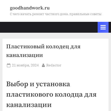
Skip
goodhandwork.ru
to
С чего начать ремонт частного дома, правильные советы
content
Пластиковый колодец для
канализации
Posted
By
21 ноября, 2024
Redactor
on
Выбор и установка
пластикового колодца для
канализации