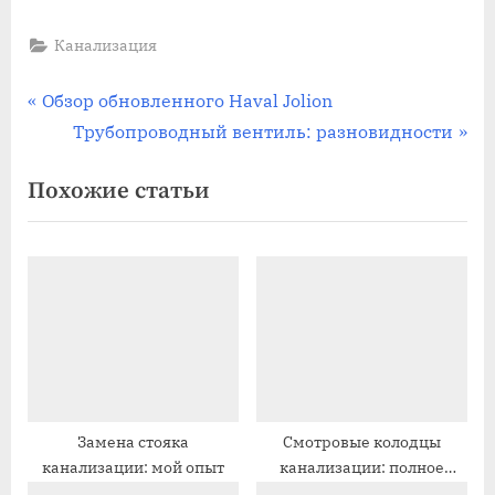
Канализация
Навигация
П
Обзор обновленного Haval Jolion
р
С
Трубопроводный вентиль: разновидности
по
е
л
Похожие статьи
записям
д
е
ы
д
д
у
у
ю
щ
щ
а
а
я
я
з
з
а
а
Замена стояка
Смотровые колодцы
канализации: мой опыт
канализации: полное
п
п
руководство