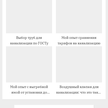
и
и
с
с
ь
ь
:
:
Выбор труб для
Мой опыт сравнения
канализации по ГОСТу
тарифов на канализацию
Мой опыт с выгребной
Воздушный клапан для
ямой от установки до
канализации: что это такое
обслуживания
и для чего нужен