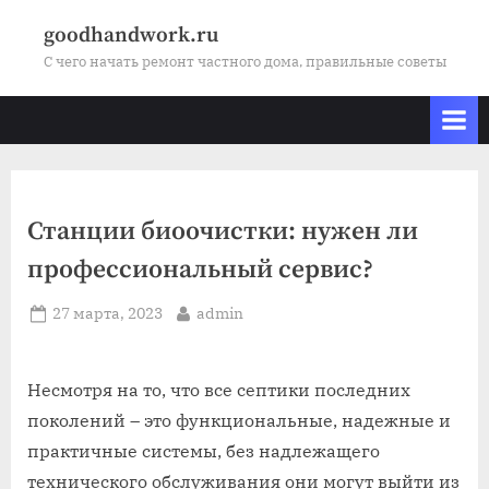
Skip
goodhandwork.ru
to
С чего начать ремонт частного дома, правильные советы
content
Станции биоочистки: нужен ли
профессиональный сервис?
Posted
By
27 марта, 2023
admin
on
Несмотря на то, что все септики последних
поколений – это функциональные, надежные и
практичные системы, без надлежащего
технического обслуживания они могут выйти из