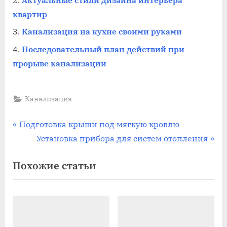
Актуальные стили дизайна интерьера
квартир
Канализация на кухне своими руками
Последовательный план действий при
прорыве канализации
Канализация
Навигация
П
Подготовка крыши под мягкую кровлю
р
С
Установка прибора для систем отопления
по
е
л
Похожие статьи
записям
д
е
ы
д
д
у
у
ю
щ
щ