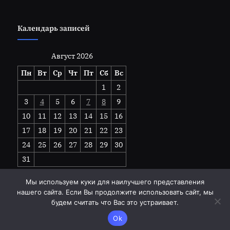
Календарь записей
Август 2026
Пн
Вт
Ср
Чт
Пт
Сб
Вс
1
2
3
4
5
6
7
8
9
10
11
12
13
14
15
16
17
18
19
20
21
22
23
24
25
26
27
28
29
30
31
« Июл
Мы используем куки для наилучшего представления
нашего сайта. Если Вы продолжите использовать сайт, мы
будем считать что Вас это устраивает.
Copyright © 2026 goodhandwork.ru.
Ok
Работает на
Тема PressBook Grid Blogs