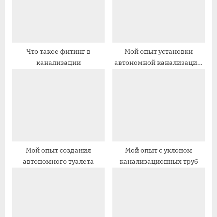
а
а
я
я
з
з
а
а
Что такое фитинг в
Мой опыт установки
канализации
автономной канализации:
п
п
септик — что это и как я с
и
и
ним справился
с
с
ь
ь
:
:
Мой опыт создания
Мой опыт с уклоном
автономного туалета
канализационных труб