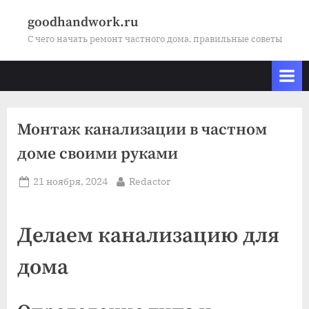
Skip
goodhandwork.ru
to
С чего начать ремонт частного дома, правильные советы
content
Монтаж канализации в частном
доме своими руками
Posted
By
21 ноября, 2024
Redactor
on
Делаем канализацию для
дома