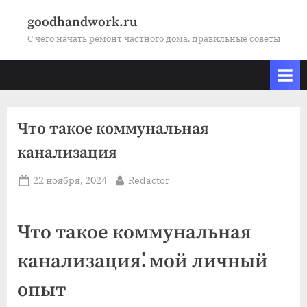
Skip
goodhandwork.ru
to
С чего начать ремонт частного дома, правильные советы
content
Что такое коммунальная
канализация
Posted
By
22 ноября, 2024
Redactor
on
Что такое коммунальная
канализация⁚ мой личный
опыт