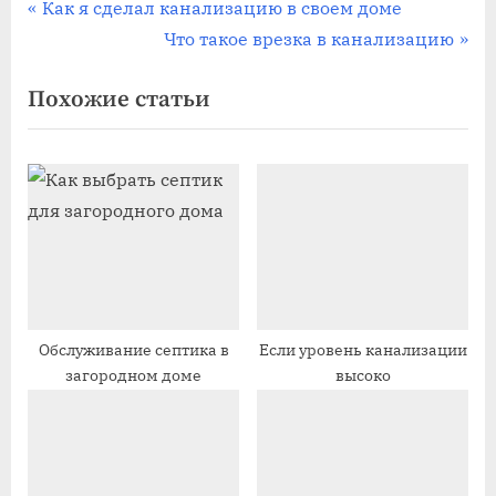
Навигация
П
Как я сделал канализацию в своем доме
р
С
Что такое врезка в канализацию
по
е
л
Похожие статьи
записям
д
е
ы
д
д
у
у
ю
щ
щ
а
а
я
я
з
з
а
а
Обслуживание септика в
Если уровень канализации
загородном доме
высоко
п
п
и
и
с
с
ь
ь