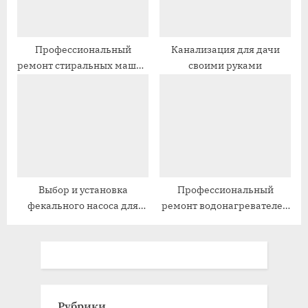
:
:
Профессиональный
Канализация для дачи
ремонт стиральных машин
своими руками
LG в Зеленограде
Выбор и установка
Профессиональный
фекального насоса для
ремонт водонагревателей
канализации
Haier в Москве
Рубрики