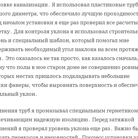
новке канализации․ Я использовал пластиковые тру
шого диаметра, что обеспечило лучшую проходимос
 началом установки я еще раз проверил все расчеты
етку․ Для контроля уклона я использовал строител
ень и специальный шаблон, который помогал мне
ерживать необходимый угол наклона на всем протя
․ Это оказалось не так просто, как казалось сначала
му что полы в мое старом доме не совершенно ровны
торых местах пришлось подкладывать небольшие
чки фанеры, чтобы выровнять поверхность и обеспе
ильный уклон․
инения труб я промазывал специальным герметиком
печивающим надежную изоляцию․ Перед затяжкой
инений я проверял уровень уклона еще раз․ Важно б
жать перекосов и неровностей․ Процесс установки з