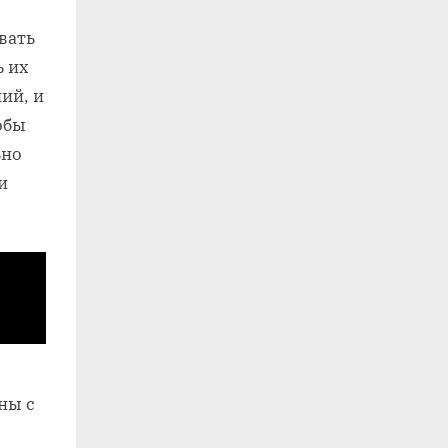
вать
ь их
ий, и
обы
ьно
и
ны с