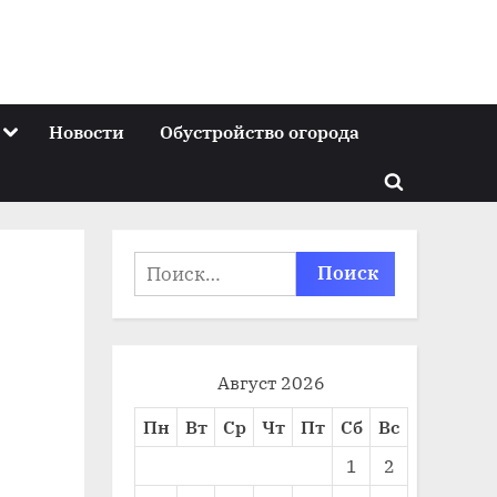
Toggle
Новости
Обустройство огорода
sub-
menu
Toggle
search
form
Найти:
Август 2026
Пн
Вт
Ср
Чт
Пт
Сб
Вс
1
2