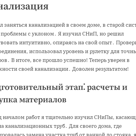
нализация
 заняться канализацией в своем доме, в старой сис
 проблемы с уклоном․ Я изучил СНиП, но решил
твовать интуитивно, опираясь на свой опыт․ Провер
оединения, использовал уровень и рулетку для точн
ов․ В итоге, все прошло успешно! Теперь уверен в
жности своей канализации․ Доволен результатом!
готовительный этап⁚ расчеты и
упка материалов
д началом работ я тщательно изучил СНиПы, касающ
а канализационных труб․ Для своего дома, где
ровалась замена участка труб от ванной до стояка, 