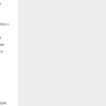
о
ния о
л
ы
ле
се
при