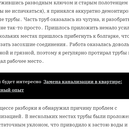
ужившись разводным ключом и старым полотенцем
ы не испачкаться), я принялся аккуратно демонтиро
е трубы․ Часть труб оказалась из чугуна, и разобрат
 не так-то просто․ Пришлось приложить немало усил
кольких местах пришлось прибегнуть к болгарке, чт
езать засохшие соединения․ Работа оказалась довол
ой и грязной, поэтому я регулярно протирал трубы 
ал рабочее место․
 будет интересно
Замена канализации в квартире:
чный опыт
оцессе разборки я обнаружил причину проблем с
лизацией․ В нескольких местах трубы были проложе
статочным уклоном, что приводило к застою воды и