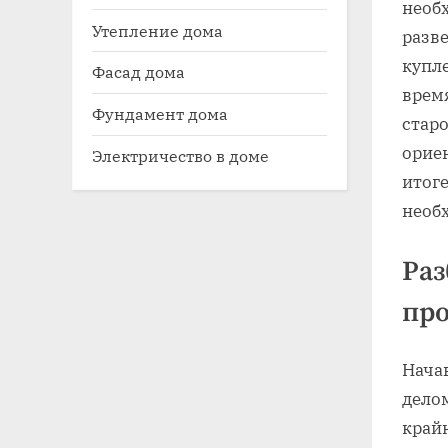
необ
Утепление дома
разв
купл
Фасад дома
врем
Фундамент дома
старо
орие
Электричество в доме
итоге
необ
Раз
пр
Нача
делом
край