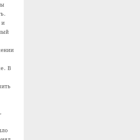
бы
ть․
 и
ьный
жении
,
е․ В
чить
,
ыло
анял