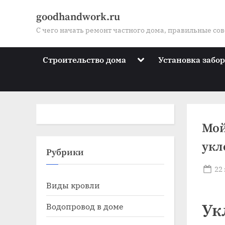
Skip
goodhandwork.ru
to
С чего начать ремонт частного дома, правильные со
content
Toggle
Строительство дома
Установка забо
sub-
menu
Мой
укл
Toggle
Рубрики
sub-
menu
Po
22
Toggle
on
Виды кровли
sub-
menu
Toggle
Водопровод в доме
Ук
sub-
menu