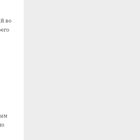
й во
оего
вым
но