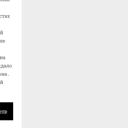
стах
ый
ле
она
ждало
она․
ой
етр