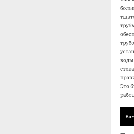
больш
тщат
труб
обес
трубо
устан
воды․
стека
прав
Это 
рабо
Вам