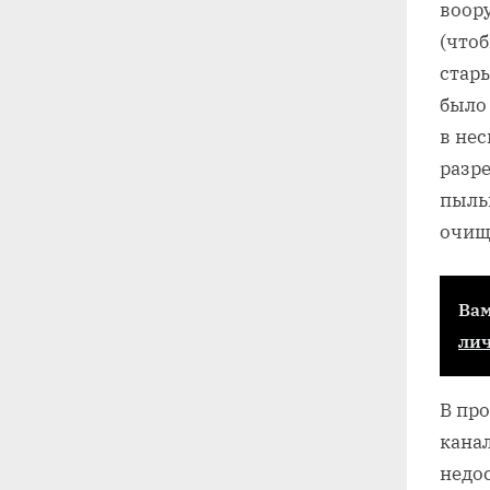
воор
(чтоб
стары
было
в нес
разр
пыльн
очищ
Вам
ли
В пр
кана
недо