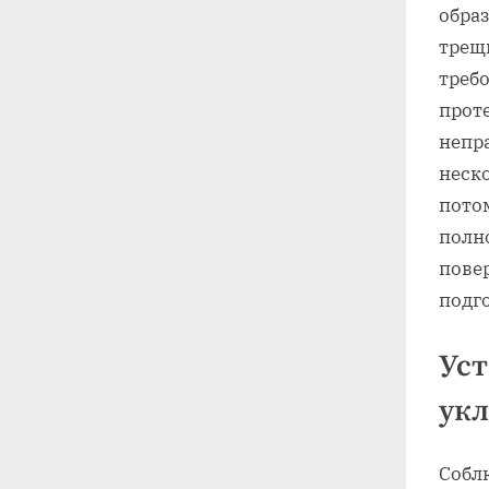
обра
трещ
треб
прот
непр
неск
пото
полно
повер
подг
Уст
ук
Собл