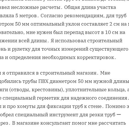
звел несложные расчеты․ Общая длина участка
вляла 5 метров․ Согласно рекомендациям, для труб
етром 50 мм оптимальный уклон составляет 2 см на 
вательно, мне нужен был перепад высот в 10 см на
яжении всей длины․ Я использовал строительный
ень и рулетку для точных измерений существующего
на и определения необходимых корректировок․
м я отправился в строительный магазин․ Мне
добились трубы ПВХ диаметром 50 мм нужной длины
нги (отводы, крестовины), уплотнительные кольца, 
е специальный герметик для надежного соединения
 и про хомуты для фиксации труб к стене․ Помимо э
иобрел специальный инструмент для резки труб ー
рез․ В магазине консультант помог мне рассчитать