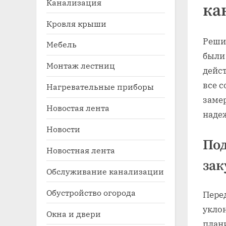
Канализация
ка
Кровля крыши
Решил
Мебель
были
Монтаж лестниц
дейс
все с
Нагревательные приборы
замер
Новостая лента
Toggle
наде
sub-
Новости
menu
Под
Новостная лента
зак
Обслуживание канализации
Обустройство огорода
Пере
уклон
Окна и двери
плани