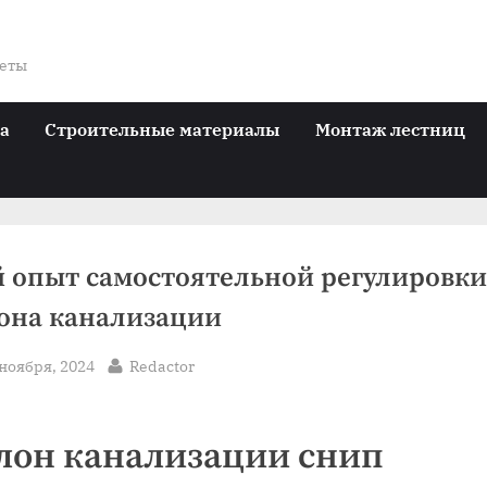
веты
ра
Строительные материалы
Монтаж лестниц
 опыт самостоятельной регулировки
она канализации
sted
By
 ноября, 2024
Redactor
лон канализации снип