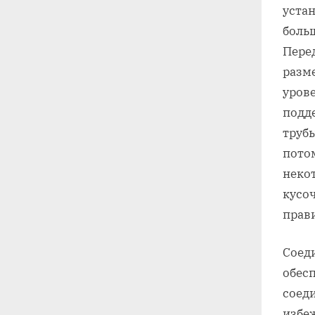
уста
боль
Перед
разм
уров
подд
трубы
пото
неко
кусо
прав
Соед
обес
соед
избе