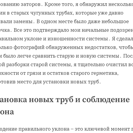
зованию заторов․ Кроме того, я обнаружил нескольк
ин в старых чугунных трубах, которые уже давно
овали замены․ В одном месте было даже небольшое
ечка․ Все это подтверждало мои начальные подозре
авильном уклоне и изношенности системы․ Я сдела
олько фотографий обнаруженных недостатков, чтоб
м было легче сравнить старую и новую системы․ Пос
й разборки старой системы, я тщательно очистил в
хности от грязи и остатков старого герметика,
отовив место для установки новых труб․
ановка новых труб и соблюдение
лона
юдение правильного уклона – это ключевой момент 