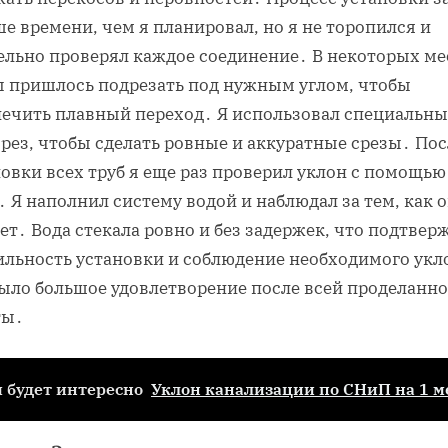
е времени, чем я планировал, но я не торопился и
ельно проверял каждое соединение․ В некоторых ме
ы пришлось подрезать под нужным углом, чтобы
печить плавный переход․ Я использовал специальн
рез, чтобы сделать ровные и аккуратные срезы․ Пос
овки всех труб я еще раз проверил уклон с помощью
 Я наполнил систему водой и наблюдал за тем, как 
ет․ Вода стекала ровно и без задержек, что подтвер
ильность установки и соблюдение необходимого укл
было большое удовлетворение после всей проделанн
ты․
 будет интересно
Уклон канализации по СНиП на 1 м