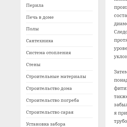
Перила
прои
соста
Печь в доме
диам
Полы
Следо
прот
Сантехника
уров
Система отопления
укло
Стены
Зате
Строительные материалы
пона
Строительство дома
фити
такж
Строительство погреба
забыл
Строительство сарая
я пр
трубо
Установка забора