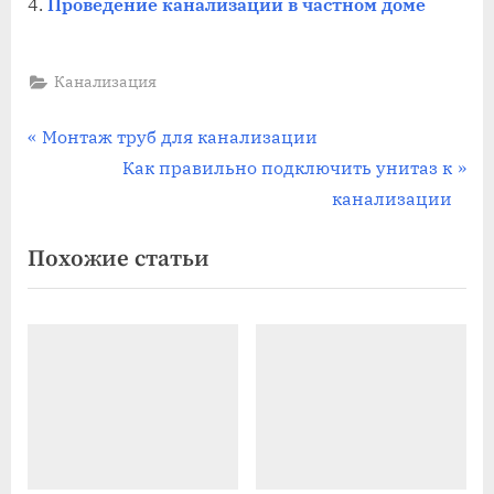
Проведение канализации в частном доме
Канализация
Навигация
П
Монтаж труб для канализации
р
С
Как правильно подключить унитаз к
по
е
л
канализации
записям
д
е
Похожие статьи
ы
д
д
у
у
ю
щ
щ
а
а
я
я
з
з
а
а