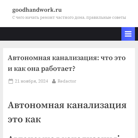
Skip
goodhandwork.ru
to
С чего начать ремонт частного дома, правильные советы
content
Автономная канализация: что это
и как она работает?
Posted
By
21 ноября, 2024
Redactor
on
Автономная канализация
это как