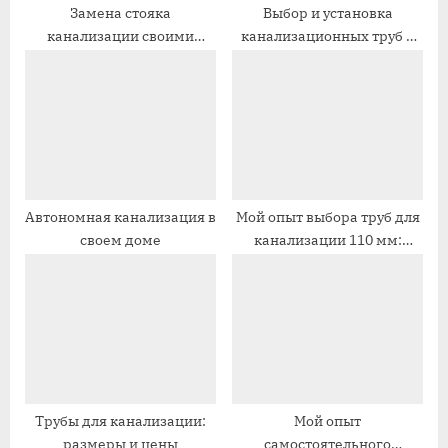
п
п
Замена стояка
Выбор и установка
канализации своими
канализационных труб в
и
и
руками
частном доме
с
с
ь
ь
:
:
Автономная канализация в
Мой опыт выбора труб для
своем доме
канализации 110 мм:
сравнение цен и качества
Трубы для канализации:
Мой опыт
размеры и цены
самостоятельного