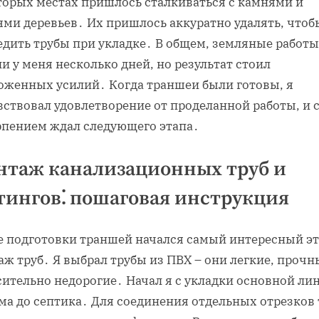
торых местах пришлось сталкиваться с камнями и
ями деревьев․ Их пришлось аккуратно удалять‚ чтоб
едить трубы при укладке․ В общем‚ земляные работы
и у меня несколько дней‚ но результат стоил
оженных усилий․ Когда траншеи были готовы‚ я
ствовал удовлетворение от проделанной работы‚ и 
рпением ждал следующего этапа․
нтаж канализационных труб и
ингов⁚ пошаговая инструкция
е подготовки траншей начался самый интересный эт
ж труб․ Я выбрал трубы из ПВХ – они легкие‚ прочн
сительно недорогие․ Начал я с укладки основной ли
ма до септика․ Для соединения отдельных отрезков 