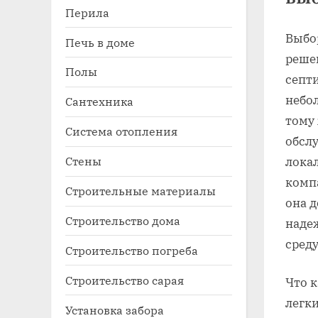
Перила
Выбо
Печь в доме
реше
Полы
септ
небо
Сантехника
тому 
Система отопления
обсл
Стены
лока
компа
Строительные материалы
она 
Строительство дома
наде
сред
Строительство погреба
Строительство сарая
Что к
легк
Установка забора