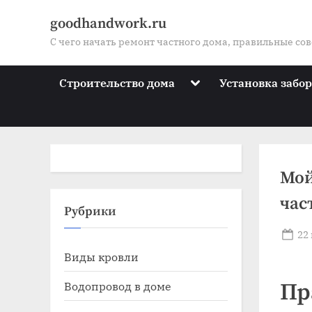
Skip
goodhandwork.ru
to
С чего начать ремонт частного дома, правильные со
content
Toggle
Строительство дома
Установка забо
sub-
menu
Мой
час
Toggle
Рубрики
sub-
menu
Po
22
Toggle
on
Виды кровли
sub-
menu
Toggle
Водопровод в доме
Пр
sub-
menu