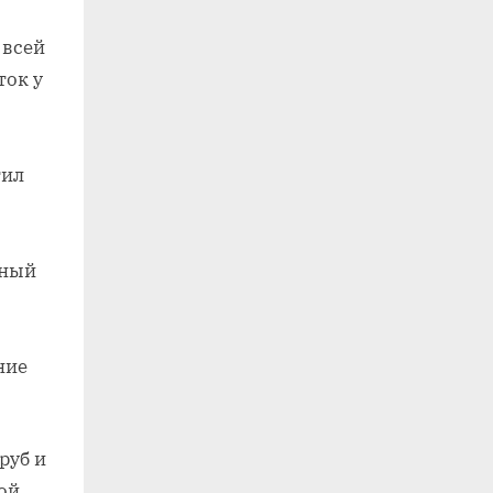
 всей
ток у
тил
ьный
ние
руб и
ой