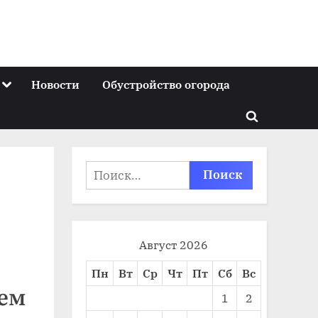
Toggle
Новости
Обустройство огорода
sub-
menu
Toggle
search
form
Найти:
Август 2026
Пн
Вт
Ср
Чт
Пт
Сб
Вс
оем
1
2