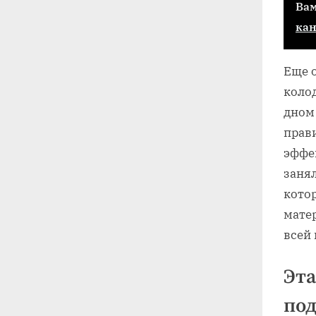
Вам
ка
Еще 
коло
дном
прави
эффе
занял
кото
мате
всей
Эта
под