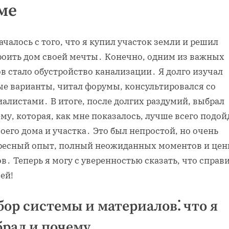
ме
ачалось с того‚ что я купил участок земли и решил
роить дом своей мечты․ Конечно‚ одним из важных
в стало обустройство канализации․ Я долго изучал
ые варианты‚ читал форумы‚ консультировался со
алистами․ В итоге‚ после долгих раздумий‚ выбрал
му‚ которая‚ как мне показалось‚ лучше всего подой
оего дома и участка․ Это был непростой‚ но очень
ресный опыт‚ полный неожиданных моментов и це
в․ Теперь я могу с уверенностью сказать‚ что справи
ей!
ор системы и материалов⁚ что я
рал и почему