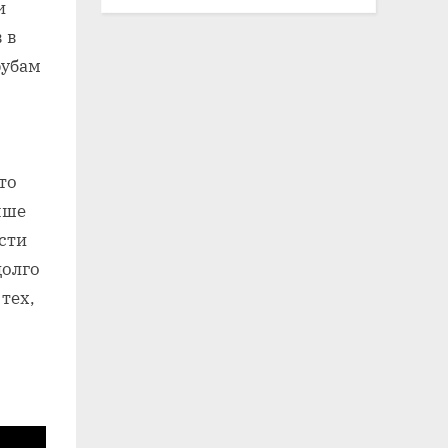
и
 в
рубам
то
чше
сти
долго
тех‚