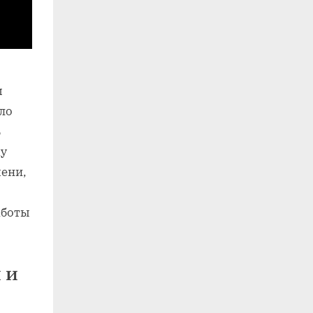
м
ло
ь
жу
мени‚
аботы
 и