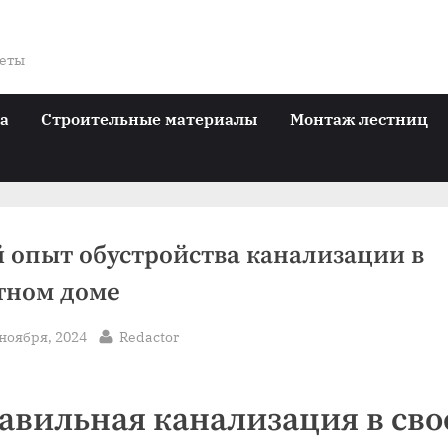
веты
ра
Строительные материалы
Монтаж лестниц
 опыт обустройства канализации в
тном доме
sted
By
 ноября, 2024
Redactor
авильная канализация в св