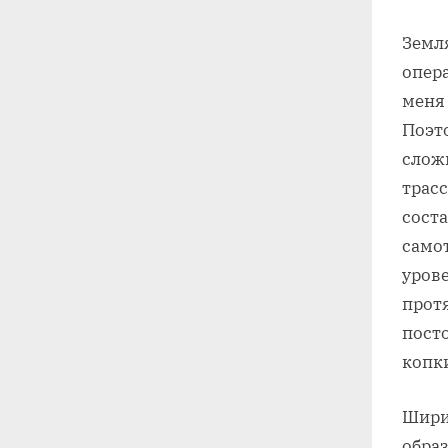
Земля
опера
меня 
Поэто
сложн
трасс
соста
само
уров
прот
пост
копк
Шири
обра