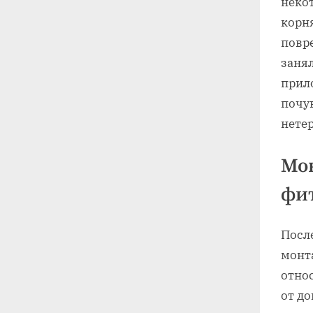
неко
корн
повр
занял
прил
почув
нете
Мо
фит
Посл
монта
отно
от до