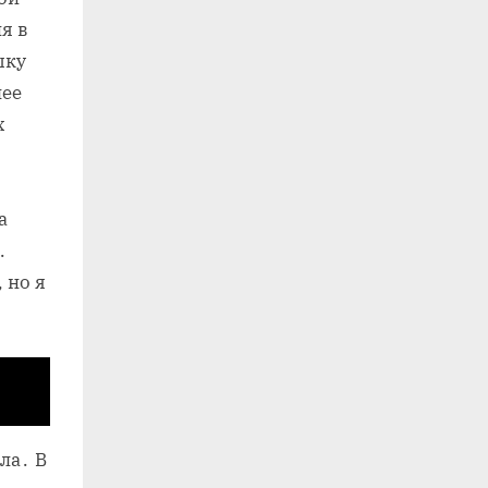
я в
шку
лее
х
а
․
 но я
ла․ В