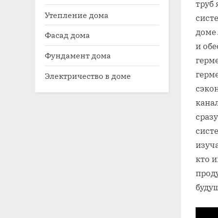
труб 
Утепление дома
сист
доме
Фасад дома
и об
Фундамент дома
герм
герме
Электричество в доме
сэкон
канал
сраз
систе
изуч
кто 
прод
буду