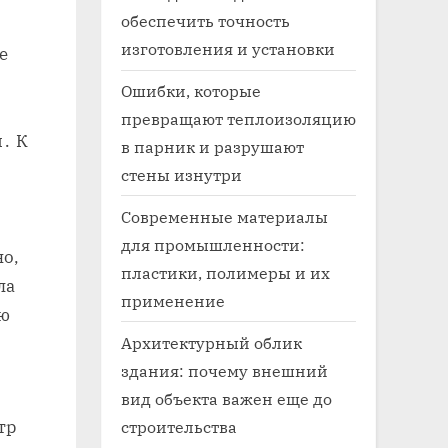
обеспечить точность
изготовления и установки
е
Ошибки, которые
превращают теплоизоляцию
․ К
в парник и разрушают
стены изнутри
Современные материалы
для промышленности:
но‚
пластики, полимеры и их
ла
применение
ую
Архитектурный облик
здания: почему внешний
вид объекта важен еще до
строительства
тр