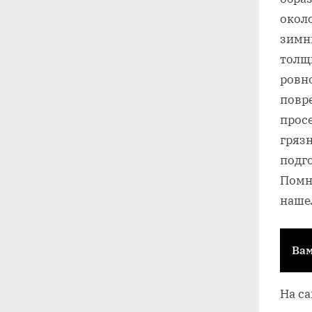
окол
зимн
толщ
ровн
повр
просе
грязн
подг
Помню
наше
Вам
На са