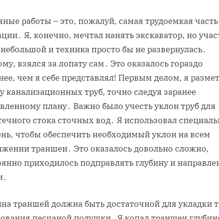
ные работы – это‚ пожалуй‚ самая трудоемкая часть
ции․ Я‚ конечно‚ мечтал нанять экскаватор‚ но учас
небольшой и техника просто бы не развернулась․
му‚ взялся за лопату сам․ Это оказалось гораздо
ее‚ чем я себе представлял! Первым делом‚ я разме
у канализационных труб‚ точно следуя заранее
вленному плану․ Важно было учесть уклон труб для
течного стока сточных вод․ Я использовал специал
ень‚ чтобы обеспечить необходимый уклон на всем
яжении траншеи․ Это оказалось довольно сложно‚
оянно приходилось подправлять глубину и направле
и․
на траншей должна быть достаточной для укладки т
зования песчаной подушки․ Я копал траншеи глубин