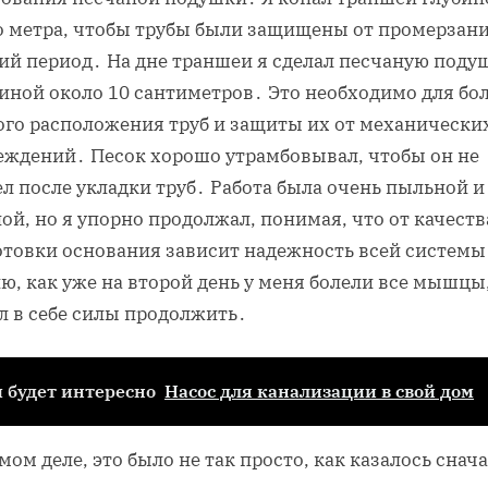
о метра‚ чтобы трубы были защищены от промерзани
ий период․ На дне траншеи я сделал песчаную поду
иной около 10 сантиметров․ Это необходимо для бо
ого расположения труб и защиты их от механически
еждений․ Песок хорошо утрамбовывал‚ чтобы он не
л после укладки труб․ Работа была очень пыльной и
ой‚ но я упорно продолжал‚ понимая‚ что от качеств
отовки основания зависит надежность всей системы
‚ как уже на второй день у меня болели все мышцы‚
л в себе силы продолжить․
 будет интересно
Насос для канализации в свой дом
мом деле‚ это было не так просто‚ как казалось снача