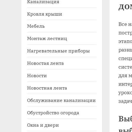
Канализация
до
Кровля крыши
Все н
Мебель
пост
Монтаж лестниц
этапо
разн
Нагревательные приборы
специ
Новостая лента
Toggle
систе
sub-
Новости
для м
menu
инте
Новостная лента
уроко
Обслуживание канализации
задач
Обустройство огорода
Выб
Окна и двери
выб