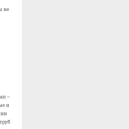
ы не
с
ап –
ые и
нии
труб