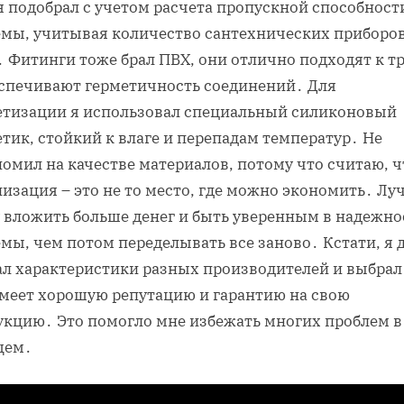
я подобрал с учетом расчета пропускной способност
емы‚ учитывая количество сантехнических приборов
․ Фитинги тоже брал ПВХ‚ они отлично подходят к т
еспечивают герметичность соединений․ Для
етизации я использовал специальный силиконовый
тик‚ стойкий к влаге и перепадам температур․ Не
омил на качестве материалов‚ потому что считаю‚ ч
изация – это не то место‚ где можно экономить․ Лу
у вложить больше денег и быть уверенным в надежно
мы‚ чем потом переделывать все заново․ Кстати‚ я 
ал характеристики разных производителей и выбрал 
имеет хорошую репутацию и гарантию на свою
укцию․ Это помогло мне избежать многих проблем в
щем․