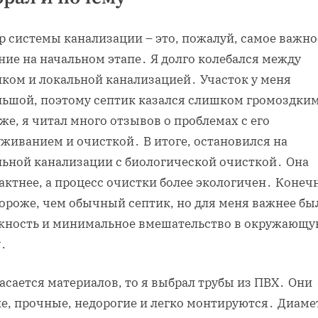
р системы канализации – это‚ пожалуй‚ самое важно
ние на начальном этапе․ Я долго колебался между
иком и локальной канализацией․ Участок у меня
льшой‚ поэтому септик казался слишком громоздким
же‚ я читал много отзывов о проблемах с его
уживанием и очисткой․ В итоге‚ остановился на
льной канализации с биологической очисткой․ Она
ктнее‚ а процесс очистки более экологичен․ Конеч
дороже‚ чем обычный септик‚ но для меня важнее бы
жность и минимальное вмешательство в окружающ
у․
асается материалов‚ то я выбрал трубы из ПВХ․ Они
ие‚ прочные‚ недорогие и легко монтируются․ Диаме