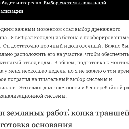
 будет интересно
Выбор системы локальной
нализации
одним важным моментом стал выбор дренажного
дца․ Я выбрал колодец из бетона с перфорированны
․ Он достаточно прочный и долговечный․ Важно бы
льно расположить его на участке‚ чтобы обеспечит
ктивный отвод воды․ В общем‚ подготовка к монта
а у меня несколько недель‚ но я не жалею о том вре
рое потратил на тщательный выбор системы и
риалов․ Это залог долговечности и бесперебойной р
 канализационной системы․
п земляных работ⁚ копка траншей
готовка основания