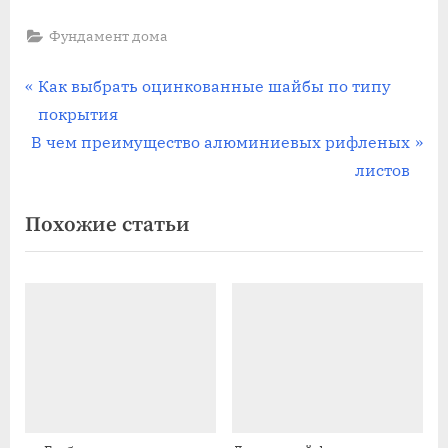
Фундамент дома
Навигация
П
Как выбрать оцинкованные шайбы по типу
р
покрытия
по
С
е
В чем преимущество алюминиевых рифленых
записям
л
д
листов
е
ы
Похожие статьи
д
д
у
у
ю
щ
щ
а
а
я
я
з
з
а
а
п