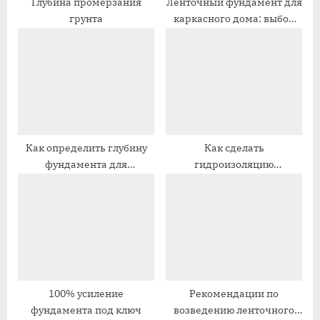
п
и
Глубина промерзания
Ленточный фундамент для
грунта
каркасного дома: выбор
и
с
конструкции и пошаговая
с
ь
инструкция по
ь
:
строительству своими
:
руками
Как определить глубину
Как сделать
фундамента для
гидроизоляцию
одноэтажного и
фундамента, если дом уже
двухэтажного дома из
построен
пеноблоков?
100% усиление
Рекомендации по
фундамента под ключ
возведению ленточного