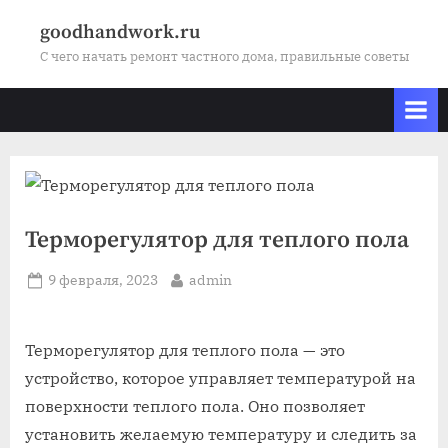
Skip
goodhandwork.ru
to
С чего начать ремонт частного дома, правильные советы
content
Терморегулятор для теплого пола
Posted
By
9 февраля, 2023
admin
on
Терморегулятор для теплого пола — это
устройство, которое управляет температурой на
поверхности теплого пола. Оно позволяет
установить желаемую температуру и следить за