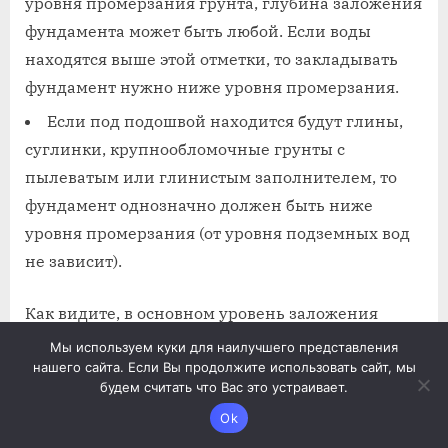
уровня промерзания грунта, глубина заложения
фундамента может быть любой. Если воды
находятся выше этой отметки, то закладывать
фундамент нужно ниже уровня промерзания.
Если под подошвой находится будут глины,
суглинки, крупнообломочные грунты с
пылеватым или глинистым заполнителем, то
фундамент однозначно должен быть ниже
уровня промерзания (от уровня подземных вод
не зависит).
Как видите, в основном уровень заложения
фундамента фундамента определяется
Мы используем куки для наилучшего представления
нашего сайта. Если Вы продолжите использовать сайт, мы
наличием подземных вод и тем, насколько
будем считать что Вас это устраивает.
сильно промерзают грунты в регионе. Именно
Ok
морозное пучение становится причиной