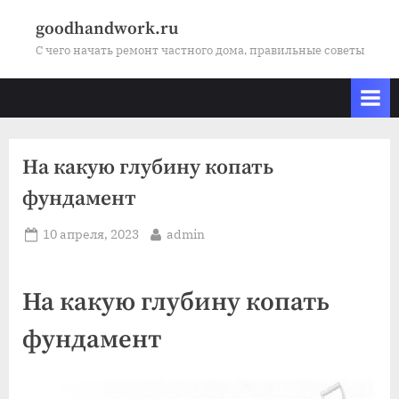
Skip
goodhandwork.ru
to
С чего начать ремонт частного дома, правильные советы
content
На какую глубину копать
фундамент
Posted
By
10 апреля, 2023
admin
on
На какую глубину копать
фундамент