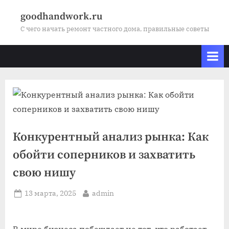
Skip
goodhandwork.ru
to
С чего начать ремонт частного дома, правильные советы
content
Конкурентный анализ рынка: Как
обойти соперников и захватить
свою нишу
Posted
By
13 марта, 2025
admin
on