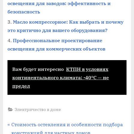
освещения для заводов: эффективность и
безопасность
Масло компрессорное: Как выбрать и почему
это критично для вашего оборудования?
Профессиональное проектирование
освещения для коммерческих объектов
Вам будет интересно
КТПН в условиях
континентального климата: -40°C — не
предел
Электричество в доме
Навигация
П
Стоимость остекления и особенности подбора
р
конструкций для частных домов