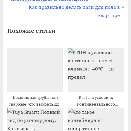
по
е
С
Как правильно делать лаги для пола в
записям
д
л
квартире
ы
е
Похожие статьи
д
д
у
у
щ
ю
а
щ
я
а
з
я
а
з
п
а
и
п
Бесшовные трубы или
КТПН в условиях
сварные: что выбрать для
континентального
с
и
промышленного объекта
климата: -40°C — не
ь
с
предел
:
ь
: