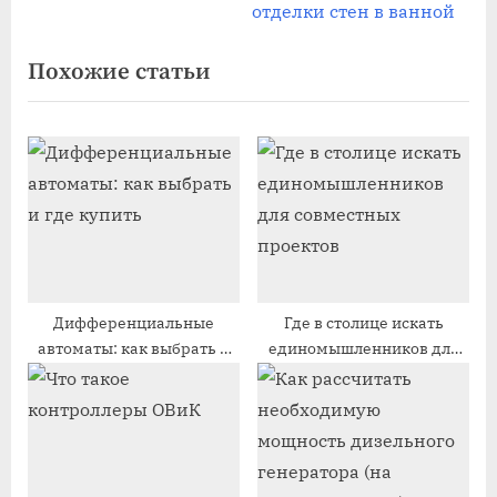
по
е
л
отделки стен в ванной
записям
д
е
Похожие статьи
ы
д
д
у
у
ю
щ
щ
а
а
я
я
з
з
а
а
п
п
Дифференциальные
Где в столице искать
автоматы: как выбрать и
единомышленников для
и
и
где купить
совместных проектов
с
с
ь
ь
:
: