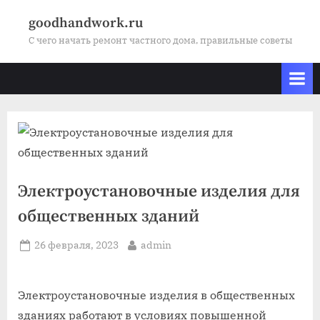
Skip
goodhandwork.ru
to
С чего начать ремонт частного дома, правильные советы
content
Электроустановочные изделия для
общественных зданий
Posted
By
26 февраля, 2023
admin
on
Электроустановочные изделия в общественных
зданиях работают в условиях повышенной