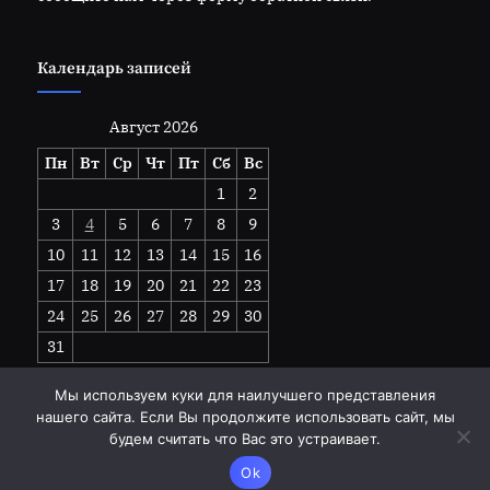
Календарь записей
Август 2026
Пн
Вт
Ср
Чт
Пт
Сб
Вс
1
2
3
4
5
6
7
8
9
10
11
12
13
14
15
16
17
18
19
20
21
22
23
24
25
26
27
28
29
30
31
« Июл
Мы используем куки для наилучшего представления
нашего сайта. Если Вы продолжите использовать сайт, мы
будем считать что Вас это устраивает.
Copyright © 2026 goodhandwork.ru.
Ok
Работает на
Тема PressBook Grid Blogs