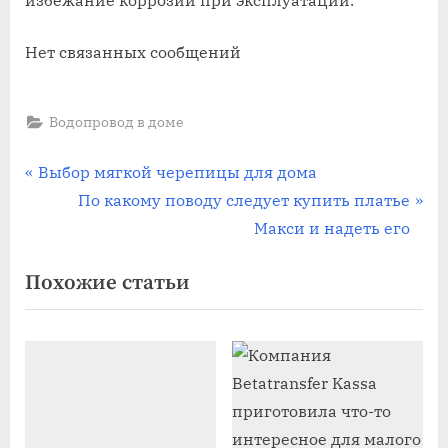
Нет связанных сообщений
Водопровод в доме
Навигация
П
Выбор мягкой черепицы для дома
р
С
По какому поводу следует купить платье
по
е
л
Макси и надеть его
записям
д
е
Похожие статьи
ы
д
д
у
у
ю
щ
щ
а
а
я
я