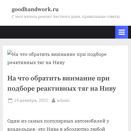
Skip
goodhandwork.ru
to
С чего начать ремонт частного дома, правильные советы
content
На что обратить внимание при
подборе реактивных тяг на Ниву
Posted
By
19 декабря, 2022
admin
on
Один из самых популярных автомобилей у
владельцев- это Нива в абсолютно любой