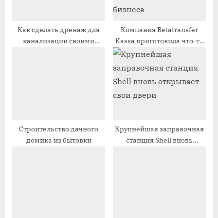
з
з
а
а
п
п
Как сделать дренаж для
Компания Betatransfer
канализации своими
Kassa приготовила что-то
и
и
руками
интересное для малого
с
с
бизнеса
ь
ь
:
:
Строительство дачного
Крупнейшая заправочная
домика из бытовки
станция Shell вновь
открывает свои двери