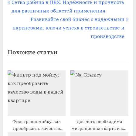
Навигация
П
Сетка рабица в ПВХ. Надежность и прочность
р
для различных областей применения
по
е
С
Развивайте свой бизнес с надежными
записям
д
л
партнерами: ключи успеха в строительстве и
ы
е
производстве
д
д
Похожие статьи
у
у
щ
ю
а
щ
я
а
з
я
а
з
п
а
и
п
с
и
Фильтр под мойку: как
Для чего необходима
преобразить качество
миграционная карта и как
ь
с
воды в вашей квартире
быстро получить новую