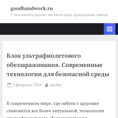
Skip
goodhandwork.ru
to
С чего начать ремонт частного дома, правильные советы
content
Блок ультрафиолетового
обеззараживания. Современные
технологии для безопасной среды
Posted
By
2 февраля, 2024
kliokat
on
В современном мире, где забота о здоровье
становится все более актуальной, технологии