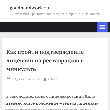
Skip
goodhandwork.ru
to
С чего начать ремонт частного дома, правильные советы
content
Как пройти подтверждение
лицензии на реставрацию в
минкульте
Posted
By
18 декабря, 2022
admin
on
В законодательство о лицензировании было
введено новое положение – теперь лицензию