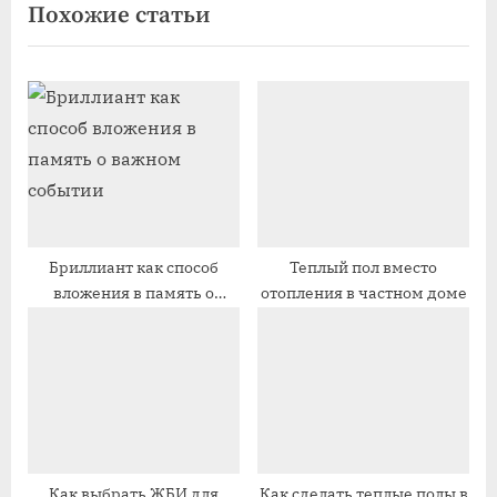
Похожие статьи
д
д
у
у
щ
ю
а
щ
я
а
з
я
а
з
п
а
и
п
Бриллиант как способ
Теплый пол вместо
вложения в память о
отопления в частном доме
с
и
важном событии
ь
с
:
ь
:
Как выбрать ЖБИ для
Как сделать теплые полы в