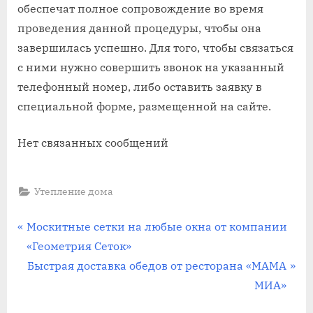
обеспечат полное сопровождение во время
проведения данной процедуры, чтобы она
завершилась успешно. Для того, чтобы связаться
с ними нужно совершить звонок на указанный
телефонный номер, либо оставить заявку в
специальной форме, размещенной на сайте.
Нет связанных сообщений
Утепление дома
Навигация
П
Москитные сетки на любые окна от компании
р
«Геометрия Сеток»
по
е
С
Быстрая доставка обедов от ресторана «МАМА
записям
д
л
МИА»
ы
е