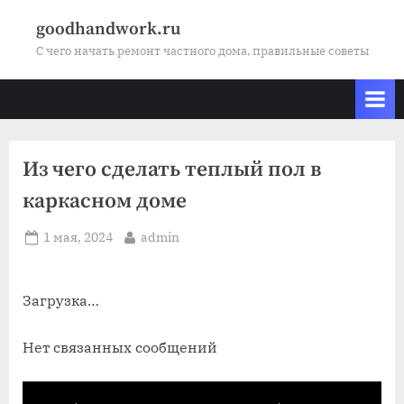
Skip
goodhandwork.ru
to
С чего начать ремонт частного дома, правильные советы
content
Из чего сделать теплый пол в
каркасном доме
Posted
By
1 мая, 2024
admin
on
Загрузка…
Нет связанных сообщений