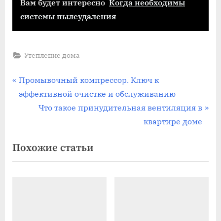
Вам будет интересно
Когда необходимы
системы пылеудаления
Утепление дома
Навигация
П
Промывочный компрессор. Ключ к
р
эффективной очистке и обслуживанию
по
е
С
Что такое принудительная вентиляция в
записям
д
л
квартире доме
ы
е
Похожие статьи
д
д
у
у
щ
ю
а
щ
я
а
з
я