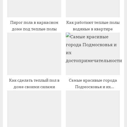
а
з
п
а
и
п
Пирог пола в каркасном
Как работают теплые полы
доме под теплые полы
водяные в квартире
с
и
ь
с
:
ь
:
Как сделать теплый пол в
Самые красивые города
доме своими силами
Подмосковья и их
достопримечательности