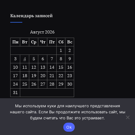
Календарь записей
Август 2026
Пн
Вт
Ср
Чт
Пт
Сб
Вс
1
2
3
4
5
6
7
8
9
10
11
12
13
14
15
16
17
18
19
20
21
22
23
24
25
26
27
28
29
30
31
« Июл
Мы используем куки для наилучшего представления
нашего сайта. Если Вы продолжите использовать сайт, мы
будем считать что Вас это устраивает.
Copyright © 2026 goodhandwork.ru.
Ok
Работает на
Тема PressBook Grid Blogs