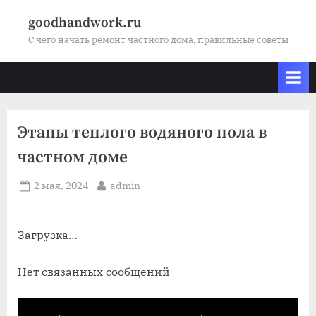
Skip
goodhandwork.ru
to
С чего начать ремонт частного дома, правильные советы
content
Этапы теплого водяного пола в
частном доме
Posted
By
2 мая, 2024
admin
on
Загрузка…
Нет связанных сообщений