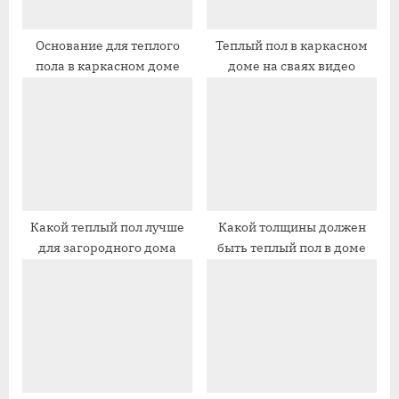
а
з
п
а
Основание для теплого
Теплый пол в каркасном
пола в каркасном доме
доме на сваях видео
и
п
с
и
ь
с
:
ь
:
Какой теплый пол лучше
Какой толщины должен
для загородного дома
быть теплый пол в доме