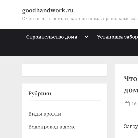
Skip
goodhandwork.ru
to
С чего начать ремонт частного дома, правильные со
content
Toggle
Строительство дома
Установка забо
sub-
menu
Что
дом
Toggle
Рубрики
sub-
menu
Po
16 
Toggle
on
Виды кровли
sub-
menu
Toggle
Загр
Водопровод в доме
sub-
menu