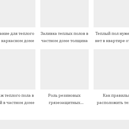
а
я
з
а
ание для теплого
Заливка теплых полов в
Теплый пол нуж
п
в каркасном доме
частном доме толщина
нет в квартире 
и
с
ь
:
ж теплого пола в
Роль резиновых
Как правиль
й в частном доме
грязезащитных
расположить т
ковриков в вашем доме
пол в доме