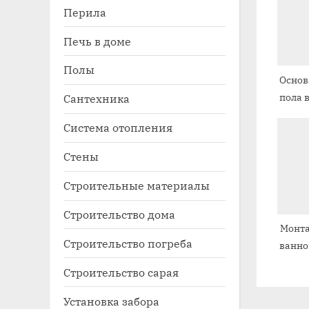
щ
Перила
а
Печь в доме
я
з
Полы
Основ
а
пола 
Сантехника
п
и
Система отопления
с
Стены
ь
Строительные материалы
:
Строительство дома
Монта
Строительство погреба
ванно
Строительство сарая
Установка забора