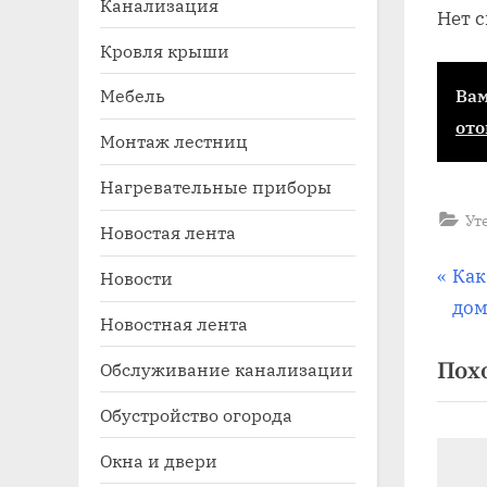
Канализация
Нет 
Кровля крыши
Мебель
Вам
ото
Монтаж лестниц
Нагревательные приборы
Ут
Новостая лента
Toggle
sub-
На
П
Как
Новости
menu
р
дом
Новостная лента
по
е
Пох
Обслуживание канализации
д
за
ы
Обустройство огорода
д
Окна и двери
у