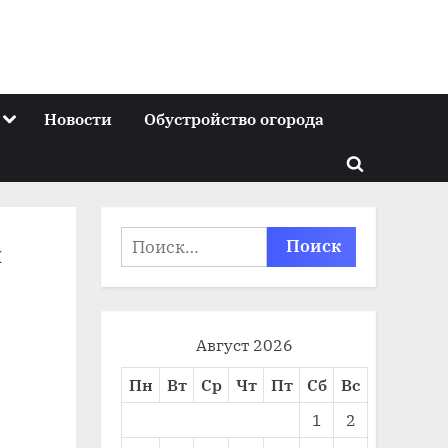
Toggle
Новости
Обустройство огорода
sub-
menu
Toggle
search
form
Найти:
м
Август 2026
Пн
Вт
Ср
Чт
Пт
Сб
Вс
1
2