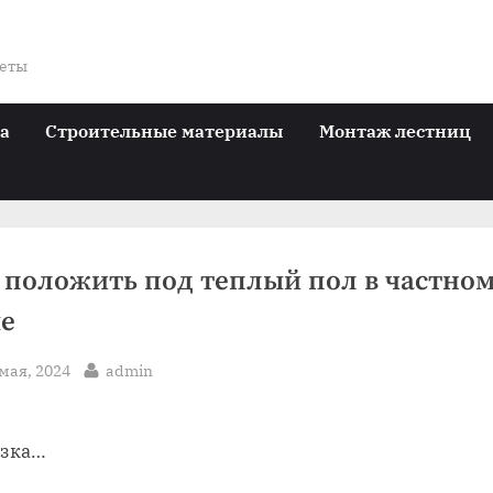
веты
ра
Строительные материалы
Монтаж лестниц
 положить под теплый пол в частно
е
sted
By
мая, 2024
admin
узка…