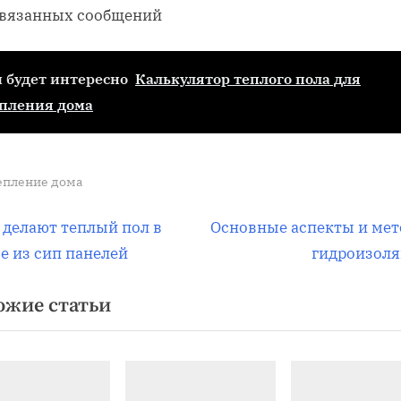
связанных сообщений
 будет интересно
Калькулятор теплого пола для
пления дома
епление дома
вигация
С
 делают теплый пол в
Основные аспекты и ме
л
е из сип панелей
гидроизол
е
ожие статьи
д
писям
у
ю
щ