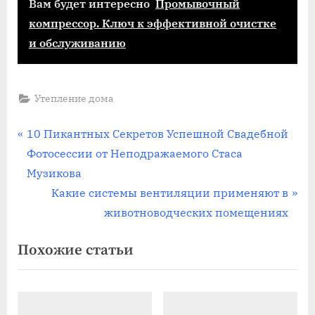
Вам будет интересно
Промывочный
компрессор. Ключ к эффективной очистке
и обслуживанию
Утепление дома
Навигация
П
10 Пикантных Секретов Успешной Свадебной
р
Фотосессии от Неподражаемого Стаса
по
е
Музикова
записям
д
С
Какие системы вентиляции применяют в
ы
л
животноводческих помещениях
д
е
Похожие статьи
у
д
щ
у
а
ю
я
щ