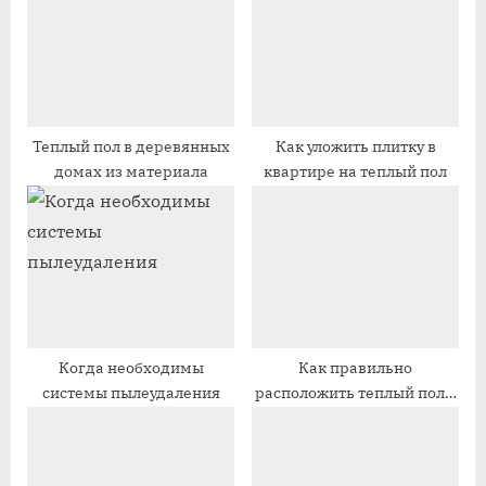
з
а
а
я
п
з
и
а
с
п
Теплый пол в деревянных
Как уложить плитку в
домах из материала
квартире на теплый пол
ь
и
:
с
ь
:
Когда необходимы
Как правильно
системы пылеудаления
расположить теплый пол в
доме