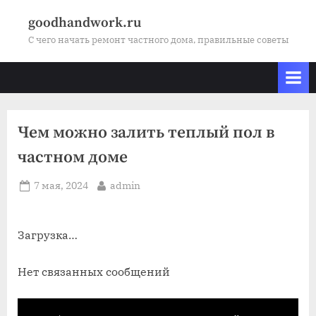
Skip
goodhandwork.ru
to
С чего начать ремонт частного дома, правильные советы
content
Чем можно залить теплый пол в
частном доме
Posted
By
7 мая, 2024
admin
on
Загрузка…
Нет связанных сообщений