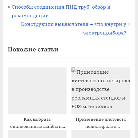
Навигация
П
Способы соединения ПНД труб: обзор и
р
рекомендации
по
е
С
Конструкция выключателя — что внутри у
записям
д
л
электроприбора?
ы
е
Похожие статьи
д
д
у
у
щ
ю
а
щ
я
а
з
я
а
з
п
а
и
п
Как выбрать
Применение листового
оцинкованные шайбы по
полистирола в
с
и
типу покрытия
производстве рекламных
ь
с