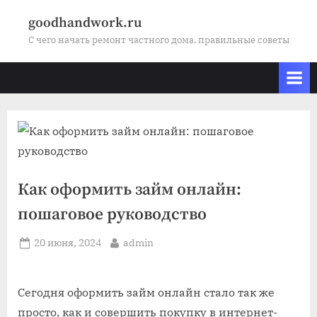
Skip
goodhandwork.ru
to
С чего начать ремонт частного дома, правильные советы
content
Как оформить займ онлайн:
пошаговое руководство
Posted
By
20 июня, 2024
admin
on
Сегодня оформить займ онлайн стало так же
просто, как и совершить покупку в интернет-