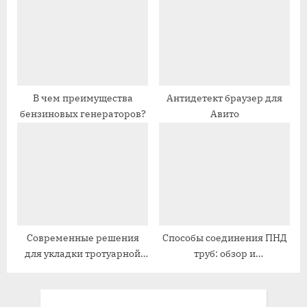
стендов и POS-материалов
:
ь
:
В чем преимущества
Антидетект браузер для
бензиновых генераторов?
Авито
Современные решения
Способы соединения ПНД
для укладки тротуарной
труб: обзор и
плитки
рекомендации