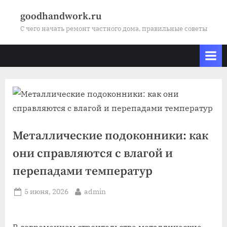
Skip
goodhandwork.ru
to
С чего начать ремонт частного дома, правильные советы
content
Металлические подоконники: как
они справляются с влагой и
перепадами температур
Posted
By
5 июня, 2026
admin
on