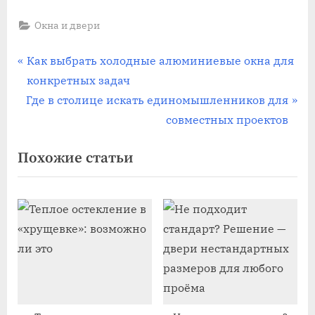
Окна и двери
Навигация
П
Как выбрать холодные алюминиевые окна для
р
конкретных задач
по
С
е
Где в столице искать единомышленников для
записям
л
д
совместных проектов
е
ы
Похожие статьи
д
д
у
у
ю
щ
щ
а
а
я
я
з
з
а
а
п