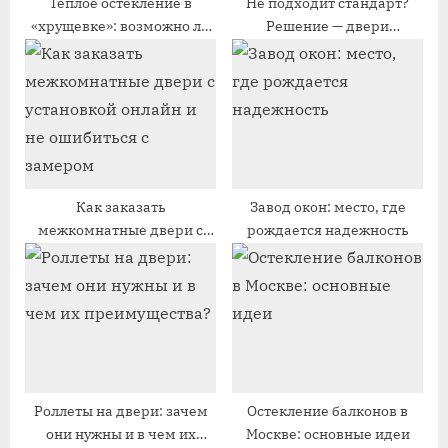
п
и
Теплое остекление в
Не подходит стандарт?
«хрущевке»: возможно ли
Решение — двери
и
с
это
нестандартных размеров
с
ь
для любого проёма
ь
:
:
Как заказать
Завод окон: место, где
межкомнатные двери с
рождается надежность
установкой онлайн и не
ошибиться с замером
Роллеты на двери: зачем
Остекление балконов в
они нужны и в чем их
Москве: основные идеи