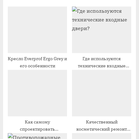
у
у
ю
щ
щ
а
а
я
я
з
з
а
а
п
Кресло Everprof Ergo Grey и
Где используются
его особенности
технические входные
п
и
двери?
и
с
с
ь
ь
:
:
Как самому
Качественный
спроектировать
косметический ремонт
вентиляцию в частном
квартиры