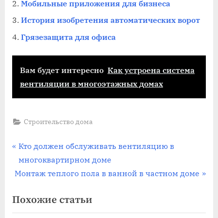
Мобильные приложения для бизнеса
История изобретения автоматических ворот
Грязезащита для офиса
Вам будет интересно
Как устроена система
вентиляции в многоэтажных домах
Строительство дома
Навигация
П
Кто должен обслуживать вентиляцию в
р
многоквартирном доме
по
С
е
Монтаж теплого пола в ванной в частном доме
записям
л
д
Похожие статьи
е
ы
д
д