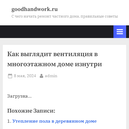
Skip
goodhandwork.ru
to
С чего начать ремонт частного дома, правильные советы
content
Как выглядит вентиляция в
многоэтажном доме изнутри
Posted
By
8 мая, 2024
admin
on
Загрузка…
Похожие Записи:
Утепление пола в деревянном доме