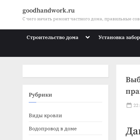
Skip
goodhandwork.ru
to
С чего начать ремонт частного дома, правильные со
content
Toggle
Строительство дома
Установка забо
sub-
menu
Выб
пра
Toggle
Рубрики
sub-
menu
Po
22
Toggle
on
Виды кровли
sub-
menu
Toggle
Водопровод в доме
Да
sub-
menu