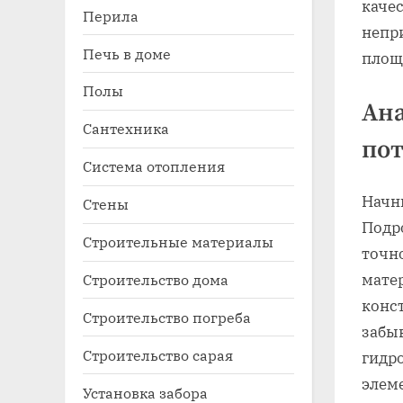
каче
Перила
непр
Печь в доме
площ
Полы
Ана
Сантехника
по
Система отопления
Начн
Стены
Подр
Строительные материалы
точн
мате
Строительство дома
конст
Строительство погреба
забы
Строительство сарая
гидр
элем
Установка забора