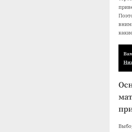
прив
Поэт
внима
какие
Вам
Ни
Ос
мат
пр
Выбо