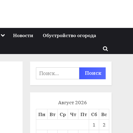
Toggle
Новости
Обустройство огорода
sub-
menu
Toggle
search
form
Найти:
Август 2026
Пн
Вт
Ср
Чт
Пт
Сб
Вс
1
2