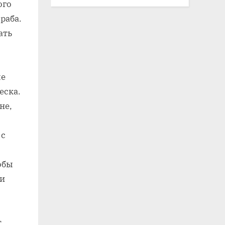
ого
раба.
ать
ые
еска.
не‚
 с
обы
 и
т