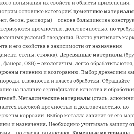
окого понимания их свойств и области применения.
мотрим основные категории⁚
цементные материалы
нт‚ бетон‚ растворы) – основа большинства констру
ктеризуются прочностью‚ долговечностью‚ но требу
деленных условий твердения. Важно учитывать мар
та и его свойства в зависимости от назначения
амент‚ стены‚ стяжка).
Деревянные материалы
(бру
‚ фанера‚ OSB) – экологичны‚ легко обрабатываются‚
ержены гниению и возгоранию. Выбор древесины за
 породы‚ влажности и класса обработки. Обращайте
ание на наличие сертификатов качества и обработки
ителей.
Металлические материалы
(сталь‚ алюмини
чаются высокой прочностью и долговечностью‚ но
ержены коррозии. Выбор металла зависит от его мар
ины и назначения. Необходимо учитывать защиту о
озии – покраска‚ оцинковка.
Каменные материалы