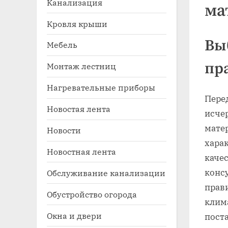
Канализация
ма
Кровля крыши
Вы
Мебель
пр
Монтаж лестниц
Нагревательные приборы
Пере
Новостая лента
исче
Toggle
sub-
мате
Новости
menu
хара
Новостная лента
качес
конс
Обслуживание канализации
прав
Обустройство огорода
клим
Окна и двери
пост