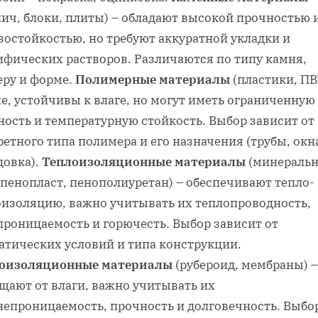
пич‚ блоки‚ плиты) – обладают высокой прочностью 
зостойкостью‚ но требуют аккуратной укладки и
ифических растворов. Различаются по типу камня‚
еру и форме.
Полимерные материалы
(пластики‚ ПВ
е‚ устойчивы к влаге‚ но могут иметь ограниченную
ность и температурную стойкость. Выбор зависит от
етного типа полимера и его назначения (трубы‚ окн
цовка).
Теплоизоляционные материалы
(минеральн
 пенопласт‚ пенополиуретан) – обеспечивают тепло-
оизоляцию‚ важно учитывать их теплопроводность‚
проницаемость и горючесть. Выбор зависит от
атических условий и типа конструкции.
оизоляционные материалы
(рубероид‚ мембраны) –
щают от влаги‚ важно учитывать их
непроницаемость‚ прочность и долговечность. Выбо