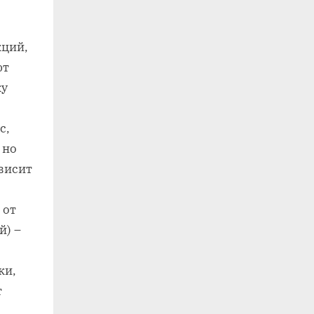
кций‚
ют
ку
с‚
 но
висит
 от
й) –
ки‚
т