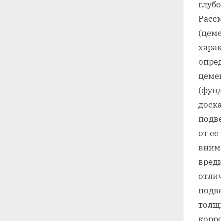
глуб
Расс
(цеме
хара
опре
цемен
(фунд
доска
подв
от ее
вним
вред
отли
подв
толщ
корр