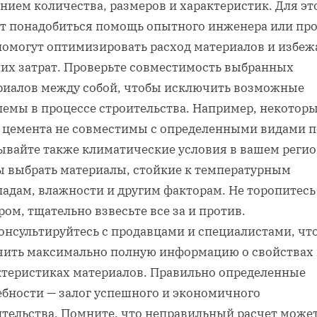
нием количества‚ размеров и характеристик. Для эт
т понадобиться помощь опытного инженера или про
помогут оптимизировать расход материалов и избеж
их затрат. Проверьте совместимость выбранных
риалов между собой‚ чтобы исключить возможные
лемы в процессе строительства. Например‚ некотор
 цемента не совместимы с определенными видами п
ывайте также климатические условия в вашем регио
ы выбрать материалы‚ стойкие к температурным
адам‚ влажности и другим факторам. Не торопитесь
ом‚ тщательно взвесьте все за и против.
онсультируйтесь с продавцами и специалистами‚ чт
чить максимально полную информацию о свойствах
ктеристиках материалов. Правильно определенные
ебности — залог успешного и экономичного
ительства. Помните‚ что неправильный расчет може