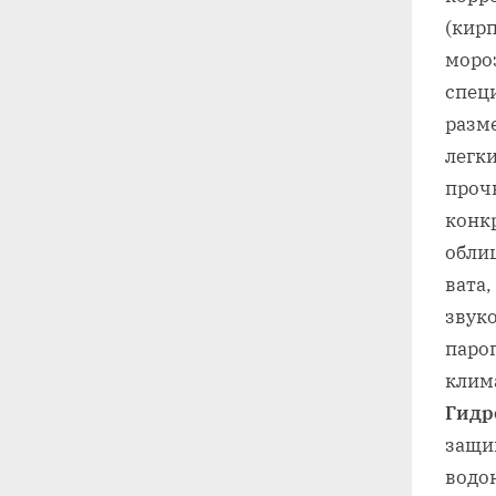
(кир
моро
спец
разм
легки
проч
конкр
обли
вата‚
звук
паро
клим
Гидр
защи
водо