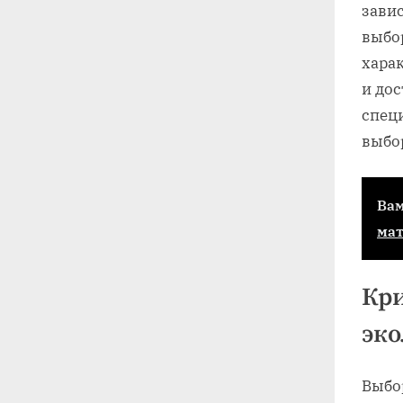
завис
выбо
харак
и дос
спец
выбо
Вам
ма
Кри
эко
Выбо