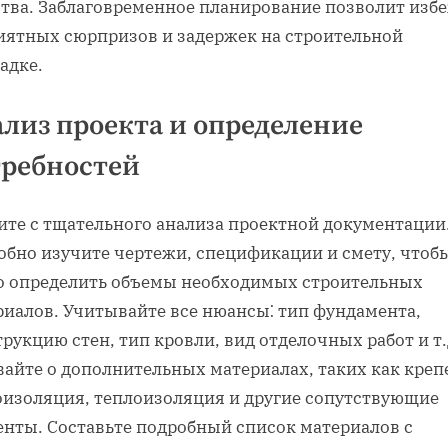
ства. Заблаговременное планирование позволит изб
иятных сюрпризов и задержек на строительной
адке.
лиз проекта и определение
требностей
ите с тщательного анализа проектной документации
обно изучите чертежи‚ спецификации и смету‚ чтоб
о определить объемы необходимых строительных
риалов. Учитывайте все нюансы⁚ тип фундамента‚
рукцию стен‚ тип кровли‚ вид отделочных работ и т.
вайте о дополнительных материалах‚ таких как креп
оизоляция‚ теплоизоляция и другие сопутствующие
енты. Составьте подробный список материалов с