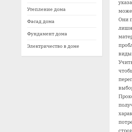
указа
Утепление дома
може
Они 
Фасад дома
лишн
Фундамент дома
мате
проб
Электричество в доме
виды
Учит
чтоб
переп
выбор
Прок
полу
хара
потр
стро