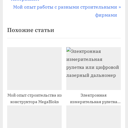
по
е
С
Мой опыт работы с разными строительными
записям
д
л
фирмами
ы
е
Похожие статьи
д
д
у
у
щ
ю
а
щ
я
а
з
я
а
з
п
а
и
п
Мой опыт строительства из
Электронная
конструктора MegaBloks
измерительная рулетка
с
и
или цифровой лазерный
ь
с
дальномер
:
ь
: