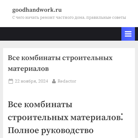
Skip
goodhandwork.ru
to
С чего начать ремонт частного дома, правильные советы
content
Все комбинаты строительных
материалов
Posted
By
22 ноября, 2024
Redactor
on
Все комбинаты
строительных материалов⁚
Полное руководство