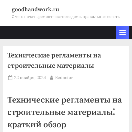
Skip
goodhandwork.ru
to
С чего начать ремонт частного дома, правильные советы
content
Технические регламенты на
строительные материалы
Posted
By
22 ноября, 2024
Redactor
on
Технические регламенты на
строительные материалы⁚
краткий обзор