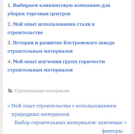
Выбираем клининговую компанию для
уборки торговых центров
Мой опыт использования стали в
строительстве
История и развитие Костромского завода
строительных материалов
Мой опыт изучения групп горючести
строительных материалов
Строительные материалы
Навигация
П
Мой опыт строительства с использованием
р
природных материалов
по
е
С
Выбор строительных материалов: ключевые
записям
д
л
факторы