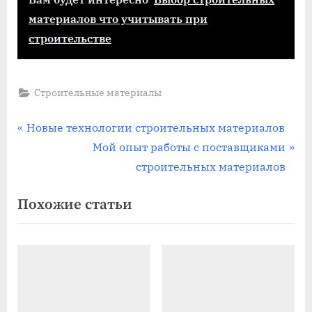
материалов что учитывать при
строительстве
Строительные материалы
Навигация
П
Новые технологии строительных материалов
р
С
Мой опыт работы с поставщиками
по
е
л
строительных материалов
записям
д
е
Похожие статьи
ы
д
д
у
у
ю
щ
щ
а
а
я
я