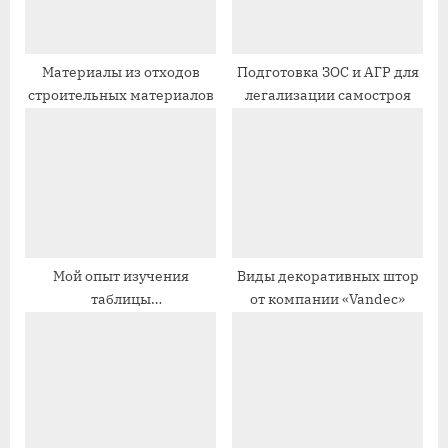
з
з
а
а
п
п
Материалы из отходов
Подготовка ЗОС и АГР для
строительных материалов
легализации самостроя
и
и
с
с
ь
ь
:
:
Мой опыт изучения
Виды декоративных штор
таблицы
от компании «Vandec»
паропроницаемости
строительных материалов