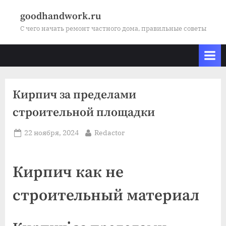
Skip
goodhandwork.ru
to
С чего начать ремонт частного дома, правильные советы
content
Кирпич за пределами
строительной площадки
Posted
By
22 ноября, 2024
Redactor
on
Кирпич как не
строительный материал