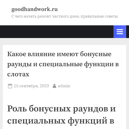
Skip
goodhandwork.ru
to
С чего начать ремонт частного дома, правильные советы
content
Какое влияние имеют бонусные
раунды и специальные функции в
слотах
Posted
By
15 сентября, 2023
admin
on
Роль бонусных раундов и
специальных функций в