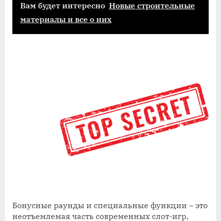
Вам будет интересно
Новые строительные
материалы и все о них
Бонусные раунды и специальные функции – это
неотъемлемая часть современных слот-игр,