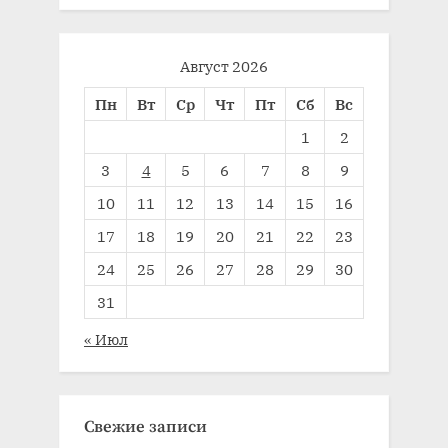
Август 2026
Пн
Вт
Ср
Чт
Пт
Сб
Вс
1
2
3
4
5
6
7
8
9
10
11
12
13
14
15
16
17
18
19
20
21
22
23
24
25
26
27
28
29
30
31
« Июл
Свежие записи