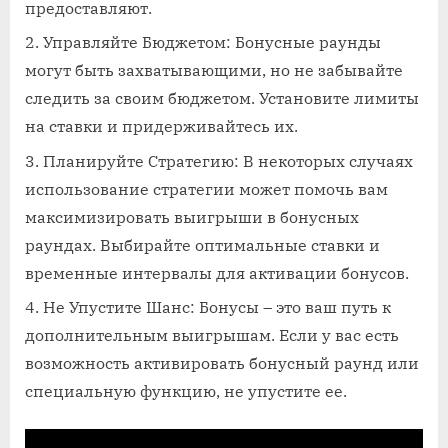
предоставляют.
Управляйте Бюджетом: Бонусные раунды
могут быть захватывающими, но не забывайте
следить за своим бюджетом. Установите лимиты
на ставки и придерживайтесь их.
Планируйте Стратегию: В некоторых случаях
использование стратегии может помочь вам
максимизировать выигрыши в бонусных
раундах. Выбирайте оптимальные ставки и
временные интервалы для активации бонусов.
Не Упустите Шанс: Бонусы – это ваш путь к
дополнительным выигрышам. Если у вас есть
возможность активировать бонусный раунд или
специальную функцию, не упустите ее.