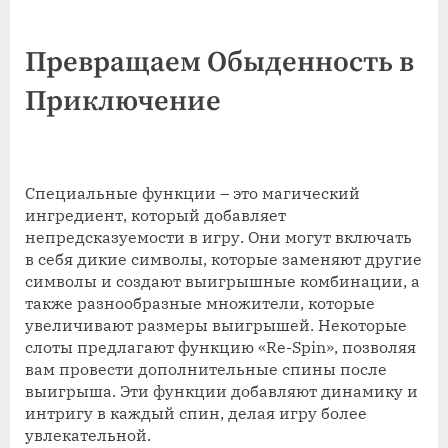
Превращаем Обыденность в
Приключение
Специальные функции – это магический
ингредиент, который добавляет
непредсказуемости в игру. Они могут включать
в себя дикие символы, которые заменяют другие
символы и создают выигрышные комбинации, а
также разнообразные множители, которые
увеличивают размеры выигрышей. Некоторые
слоты предлагают функцию «Re-Spin», позволяя
вам провести дополнительные спины после
выигрыша. Эти функции добавляют динамику и
интригу в каждый спин, делая игру более
увлекательной.