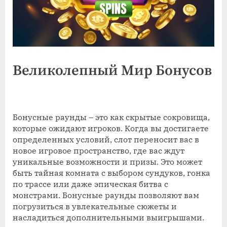
Великолепный Мир Бонусов
Бонусные раунды – это как скрытые сокровища,
которые ожидают игроков. Когда вы достигаете
определенных условий, слот переносит вас в
новое игровое пространство, где вас ждут
уникальные возможности и призы. Это может
быть тайная комната с выбором сундуков, гонка
по трассе или даже эпическая битва с
монстрами. Бонусные раунды позволяют вам
погрузиться в увлекательные сюжеты и
насладиться дополнительными выигрышами.