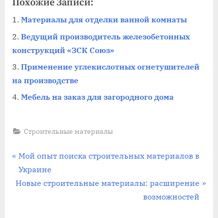
Похожие Записи:
Материалы для отделки ванной комнаты
Ведущий производитель железобетонных
конструкций «ЗСК Союз»
Применение углекислотных огнетушителей
на производстве
Мебель на заказ для загородного дома
Строительные материалы
Навигация
П
Мой опыт поиска строительных материалов в
р
Украине
по
С
е
Новые строительные материалы: расширение
записям
л
д
возможностей
е
ы