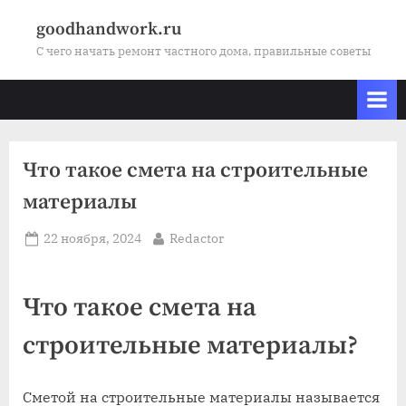
Skip
goodhandwork.ru
to
С чего начать ремонт частного дома, правильные советы
content
Что такое смета на строительные
материалы
Posted
By
22 ноября, 2024
Redactor
on
Что такое смета на
строительные материалы?
Сметой на строительные материалы называется