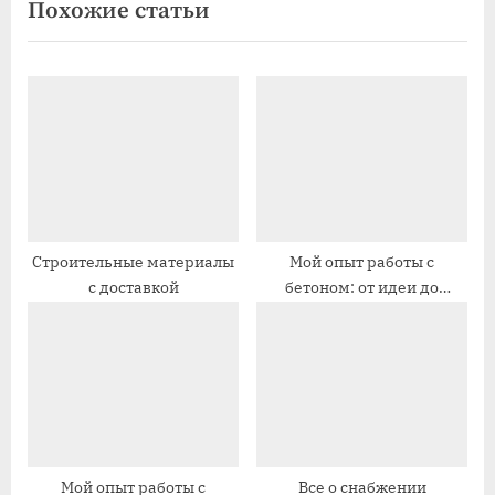
Похожие статьи
д
д
у
у
ю
щ
щ
а
а
я
я
з
з
а
а
п
п
и
Строительные материалы
Мой опыт работы с
с доставкой
бетоном: от идеи до
и
с
реализации
с
ь
ь
:
:
Мой опыт работы с
Все о снабжении