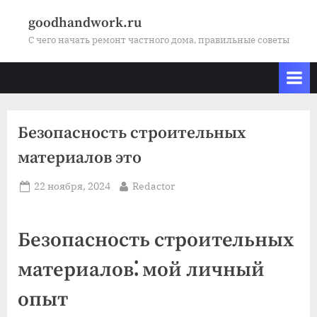
Skip
goodhandwork.ru
to
С чего начать ремонт частного дома, правильные советы
content
Безопасность строительных
материалов это
Posted
By
22 ноября, 2024
Redactor
on
Безопасность строительных
материалов⁚ мой личный
опыт