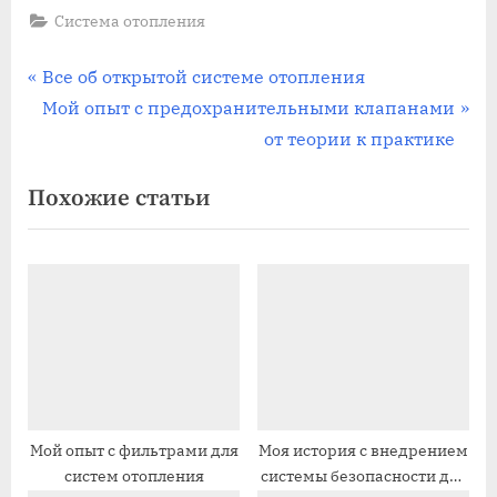
Система отопления
Навигация
П
Все об открытой системе отопления
р
С
Мой опыт с предохранительными клапанами
по
е
л
от теории к практике
записям
д
е
Похожие статьи
ы
д
д
у
у
ю
щ
щ
а
а
я
я
з
з
а
а
п
п
Мой опыт с фильтрами для
Моя история с внедрением
систем отопления
системы безопасности для
и
и