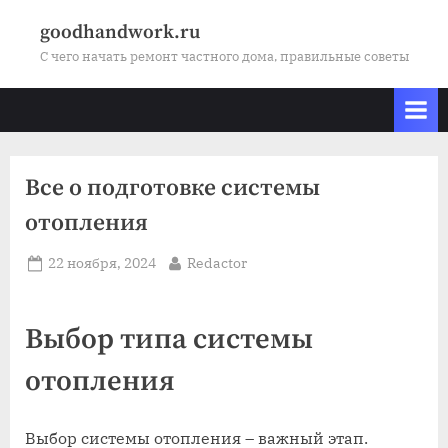
Skip
goodhandwork.ru
to
С чего начать ремонт частного дома, правильные советы
content
Все о подготовке системы
отопления
Posted
By
22 ноября, 2024
Redactor
on
Выбор типа системы
отопления
Выбор системы отопления – важный этап.