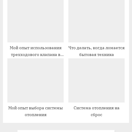
отопления
с
с
ь
ь
:
:
Мой опыт использования
Что делать, когда ломается
трехходового клапана в
бытовая техника
системе отопления
Мой опыт выбора системы
Система отопления на
отопления
сброс